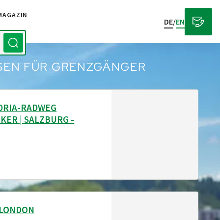
MAGAZIN
DE
/
EN
SEN FÜR GRENZGÄNGER
DRIA-RADWEG
KER | SALZBURG -
- LONDON