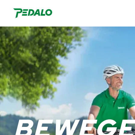
1
BEWE­G