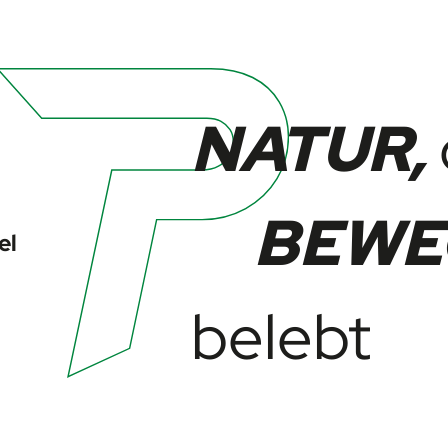
NATUR,
BEWE
el
belebt