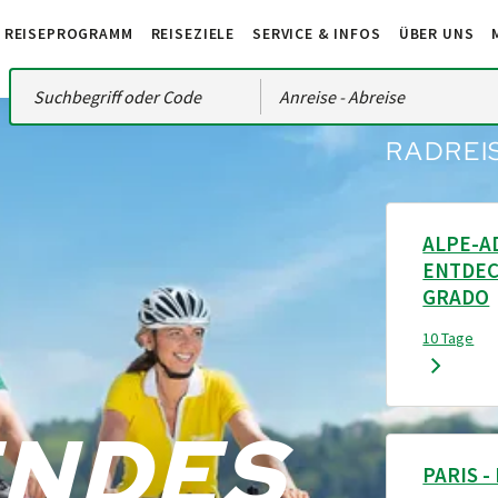
REISEPROGRAMM
REISEZIELE
SERVICE & INFOS
ÜBER UNS
Anreise
- Abreise
RADREI
ALPE-A
ENTDEC
GRADO
10 Tage
ENDES
PARIS 