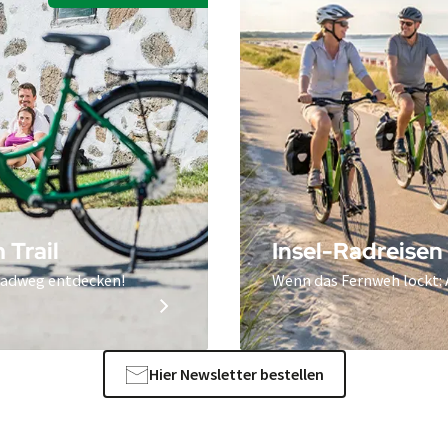
 Trail
Insel-Radreisen
Radweg entdecken!
Wenn das Fernweh lockt: 
Hier Newsletter bestellen