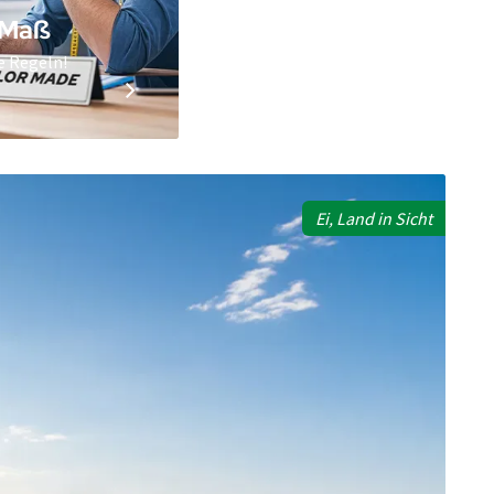
 Maß
re Regeln!
Ei, Land in Sicht