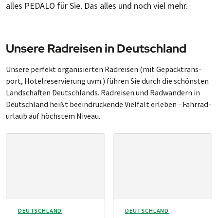
alles PEDALO für Sie. Das alles und noch viel mehr.
Unsere Radreisen in Deutschland
Unsere perfekt or­ga­ni­sier­ten Rad­rei­sen (mit Ge­päck­trans­
port, Ho­tel­re­ser­vie­rung uvm.) füh­ren Sie durch die schöns­ten
Land­schaf­ten Deutsch­lands. Rad­reisen und Rad­wan­dern in
Deutsch­land heißt be­ein­dru­cken­de Viel­falt er­le­ben - Fahr­rad­
ur­laub auf höchs­tem Ni­veau.
DEUTSCHLAND
DEUTSCHLAND