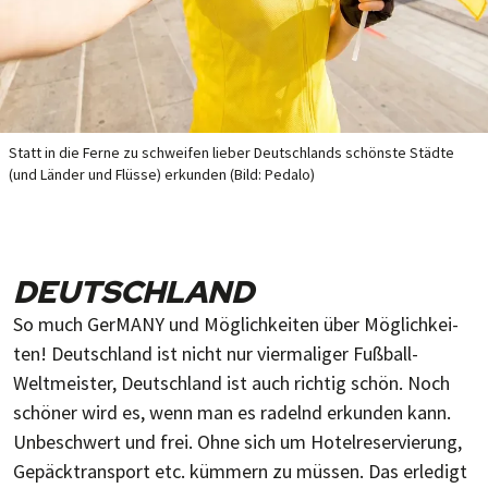
Statt in die Ferne zu schwei­fen lie­ber Deutsch­lands schönste Städte
(und Län­der und Flüsse) er­kun­den (Bild: Pedalo)
DEUTSCHLAND
So much GerMANY und Mög­lich­kei­ten über Mög­lich­kei­
ten! Deutsch­land ist nicht nur vier­ma­li­ger Fußball-
Weltmeister, Deutsch­land ist auch rich­tig schön. Noch
schö­ner wird es, wenn man es ra­delnd er­kun­den kann.
Un­be­schwert und frei. Ohne sich um Ho­tel­re­ser­vie­rung,
Ge­päck­trans­port etc. küm­mern zu müs­sen. Das er­le­digt