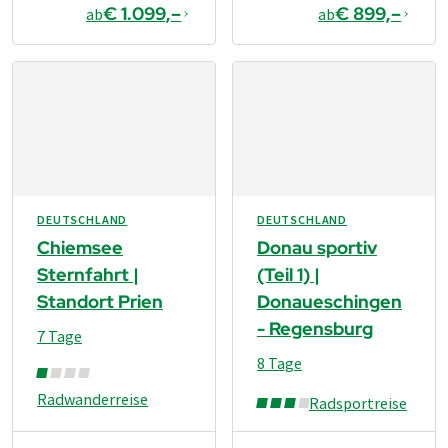
€ 1.099,–
€ 899,–
ab
ab
DEUTSCHLAND
DEUTSCHLAND
Chiemsee
Donau sportiv
Sternfahrt |
(Teil 1) |
Standort Prien
Donaueschingen
- Regensburg
7 Tage
8 Tage
Radwanderreise
Radsportreise