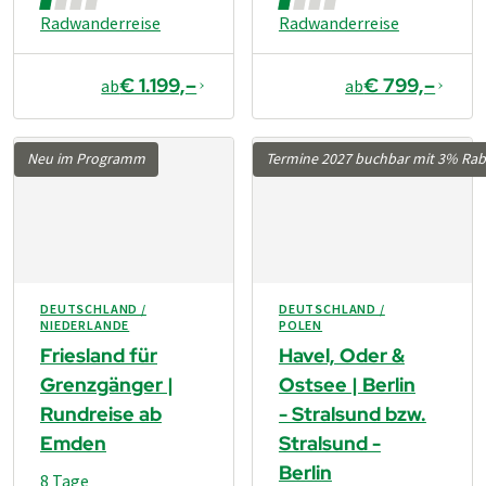
Radwanderreise
Radwanderreise
€ 1.199,–
€ 799,–
ab
ab
Neu im Programm
Termine 2027 buchbar mit 3% Rab
DEUTSCHLAND /
DEUTSCHLAND /
NIEDERLANDE
POLEN
Friesland für
Havel, Oder &
Grenzgänger |
Ostsee | Berlin
Rundreise ab
- Stralsund bzw.
Emden
Stralsund -
Berlin
8 Tage