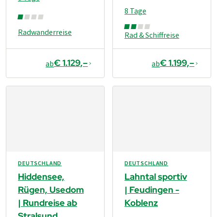
8 Tage
Radwanderreise
Rad & Schiffreise
€ 1.129,–
€ 1.199,–
ab
ab
DEUTSCHLAND
DEUTSCHLAND
Hiddensee,
Lahntal sportiv
Rügen, Usedom
| Feudingen -
| Rundreise ab
Koblenz
Stralsund