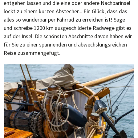
ent­ge­hen las­sen und die eine oder andere Nach­bar­insel
lockt zu einem kur­zen Ab­stecher... Ein Glück, dass das
al­les so wun­der­bar per Fahr­rad zu er­rei­chen ist! Sage
und schreibe 1200 km aus­ge­schil­derte Rad­wege gibt es
auf der Insel. Die schöns­ten Ab­schnit­te da­von ha­ben wir
für Sie zu einer span­nen­den und ab­wechs­lungs­rei­chen
Reise zu­sam­men­gefügt.