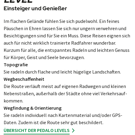
Einsteiger und Genießer
Im flachen Ge­län­de füh­len Sie sich pu­del­wohl. Ein fei­nes
Päus­chen in Ehren las­sen Sie sich nur un­gern ver­weh­ren und
Be­sich­ti­gun­gen sind für Sie ein Muss. Diese Rei­sen ei­gnen sich
auch für nicht wirk­lich trai­nier­te Rad­fah­rer wun­der­bar.
Kurzum für alle, die ent­spann­tes Ra­deln und leich­ten Ge­nuss
für Kör­per, Geist und Seele be­vor­zugen.
Topografie
Sie radeln durch flache und leicht hüge­lige Land­schaf­ten.
Wegbeschaffenheit
Die Route ver­läuft meist auf eige­nen Rad­we­gen und klei­nen
Ne­ben­straßen, außer­halb der Städte ohne viel Ver­kehrs­auf­
kommen.
Wegfindung & Orientierung
Sie rad­eln indi­vi­duell nach Kar­ten­ma­ter­ial und/oder GPS-
Daten. Zu­dem ist die Route sehr gut be­schil­dert.
ÜBERSICHT DER PEDALO LEVELS