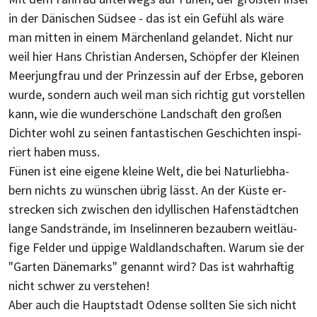
in der Dänischen Südsee - das ist ein Ge­fühl als wäre
man mit­ten in einem Mär­chen­land ge­lan­det. Nicht nur
weil hier Hans Christian Andersen, Schöp­fer der Klei­nen
Meer­jung­frau und der Prin­zes­sin auf der Erbse, ge­bo­ren
wurde, son­dern auch weil man sich rich­tig gut vor­stel­len
kann, wie die wun­der­schöne Land­schaft den großen
Dich­ter wohl zu seinen fan­tas­ti­schen Ge­schich­ten in­spi­
riert ha­ben muss.
Fünen ist eine eigene kleine Welt, die bei Na­tur­lieb­ha­
bern nichts zu wün­schen üb­rig lässt. An der Küste er­
streck­en sich zwi­schen den idyl­li­schen Hafen­städt­chen
lange Sand­strände, im Insel­inne­ren be­zau­bern weit­läu­
fige Fel­der und üppi­ge Wald­land­schaf­ten. Wa­rum sie der
"Garten Däne­marks" ge­nannt wird? Das ist wahr­haf­tig
nicht schwer zu ver­stehen!
Aber auch die Haupt­stadt Odense soll­ten Sie sich nicht