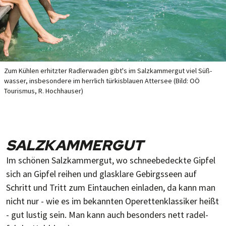
Zum Kühlen er­hitz­ter Rad­ler­wa­den gibt's im Salz­kam­mer­gut viel Süß­
was­ser, ins­be­son­de­re im herr­lich tür­kis­blauen Atter­see (Bild: OÖ
Tourismus, R. Hochhauser)
SALZKAMMERGUT
Im schönen Salz­kam­mer­gut, wo schnee­be­deckte Gip­fel
sich an Gip­fel rei­hen und glas­kla­re Ge­birgs­seen auf
Schritt und Tritt zum Ein­tau­chen ein­la­den, da kann man
nicht nur - wie es im be­kann­ten Oper­et­ten­klas­si­ker heißt
- gut lustig sein. Man kann auch be­son­ders nett ra­del­