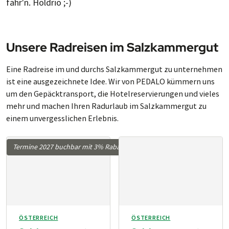
fahr'n. Holdrio ;-)
Unsere Radreisen im Salzkammergut
Eine Radreise im und durchs Salz­kam­mer­gut zu un­ter­neh­men
ist eine aus­ge­zeich­ne­te Idee. Wir von PEDALO küm­mern uns
um den Ge­päck­trans­port, die Ho­tel­re­ser­vie­run­gen und vie­les
mehr und ma­chen Ihren Rad­ur­laub im Salz­kam­mer­gut zu
einem un­ver­gess­li­chen Er­leb­nis.
Termine 2027 buchbar mit 3% Rabatt
ÖSTERREICH
ÖSTERREICH