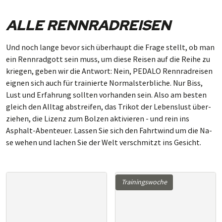
ALLE RENNRADREISEN
Und noch lange bevor sich über­haupt die Fra­ge stellt, ob man
ein Renn­rad­gott sein muss, um die­se Rei­sen auf die Reihe zu
krie­gen, ge­ben wir die Ant­wort: Nein, PEDALO Renn­rad­rei­sen
eig­nen sich auch für trai­nier­te Nor­mal­sterb­li­che. Nur Biss,
Lust und Er­fah­rung soll­ten vor­han­den sein. Also am bes­ten
gleich den All­tag ab­strei­fen, das Tri­kot der Le­bens­lust über­
zie­hen, die Li­zenz zum Bol­zen ak­ti­vie­ren - und rein ins
Asphalt-Aben­teuer. Las­sen Sie sich den Fahrt­wind um die Na­
se we­hen und la­chen Sie der Welt ver­schmitzt ins Ge­sicht.
Trainingswoche