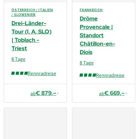
ÖSTERREICH / ITALIEN
FRANKREICH
/ SLOWENIEN
Drôme
Drei-Länder-
Provencale |
Tour (I, A, SLO)
Standort
| Toblach -
Châtillon-en-
Triest
Diois
8 Tage
8 Tage
Rennradreise
Rennradreise
€ 879,–
€ 669,–
ab
ab