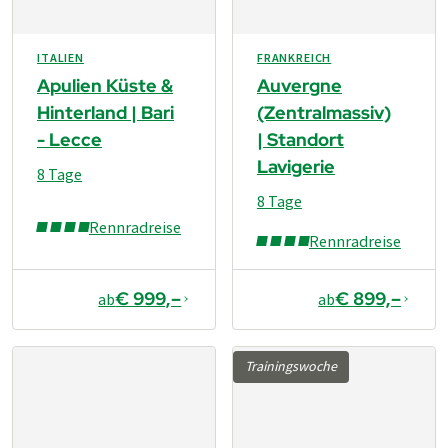
ITALIEN
FRANKREICH
Apulien Küste &
Auvergne
Hinterland | Bari
(Zentralmassiv)
- Lecce
| Standort
Lavigerie
8 Tage
8 Tage
Rennradreise
Rennradreise
€ 999,–
€ 899,–
ab
ab
Trainingswoche