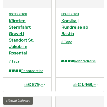
ÖSTERREICH
FRANKREICH
Kärnten
Korsika |
Sternfahrt
Rundreise ab
Gravel |
Bastia
Standort St.
8 Tage
Jakob im
Rosental
Rennradreise
7 Tage
Rennradreise
€ 579,–
€ 1.469,–
ab
ab
Mietrad inklusive