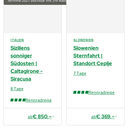
Termine 2027 buchbar mit 3% Rabatt
ITALIEN
SLOWENIEN
Siziliens
Slowenien
sonniger
Sternfahrt |
Südosten |
Standort Ceplje
Caltagirone -
7 Tage
Siracusa
8 Tage
Rennradreise
Rennradreise
€ 850,–
€ 369,–
ab
ab