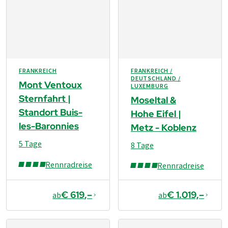
FRANKREICH
FRANKREICH /
DEUTSCHLAND /
Mont Ventoux
LUXEMBURG
Sternfahrt |
Moseltal &
Standort Buis-
Hohe Eifel |
les-Baronnies
Metz - Koblenz
5 Tage
8 Tage
Rennradreise
Rennradreise
€ 619,–
€ 1.019,–
ab
ab