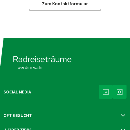
Zum Kontaktformular
Radreiseträume
werden wahr
SOCIAL MEDIA
(LINK ÖFFNE
(LIN
OFT GESUCHT
Katalog bestellen
INSIDER TIPPS