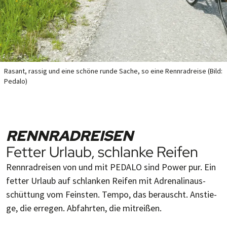
Rasant, rassig und eine schö­ne run­de Sache, so eine Renn­rad­reise (Bild:
Pedalo)
RENNRAD­REISEN
Fetter Urlaub, schlanke Reifen
Rennradreisen von und mit PEDALO sind Po­wer pur. Ein
fet­ter Ur­laub auf schlan­ken Rei­fen mit Adre­na­lin­aus­
schüt­tung vom Feins­ten. Tem­po, das be­rauscht. An­stie­
ge, die er­re­gen. Ab­fahr­ten, die mi­treißen.