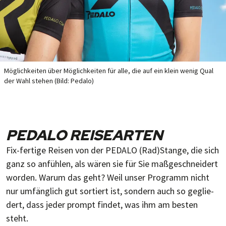
Möglichkeiten über Mög­lich­kei­ten für alle, die auf ein klein we­nig Qual
der Wahl stehen (Bild: Pedalo)
PEDALO REISEARTEN
Fix-fertige Reisen von der PEDALO (Rad)Stange, die sich
ganz so an­füh­len, als wä­ren sie für Sie maß­ge­schnei­dert
wor­den. Wa­rum das geht? Weil un­ser Pro­gramm nicht
nur um­fäng­lich gut sor­tiert ist, son­dern auch so ge­glie­
dert, dass je­der prompt fin­det, was ihm am bes­ten
steht.