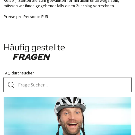
Reise"). Soll­ten Sie zum ge­wähl­ten Ter­min allein un­ter­wegs sein,
Rad­rei­se ga­ran­tiert ist. Danke!
müssen wir Ihnen ge­ge­be­nen­falls einen Zu­schlag ver­rech­nen.
Preise pro Person in EUR
Häufig gestellte
FRAGEN
FAQ durchsuchen