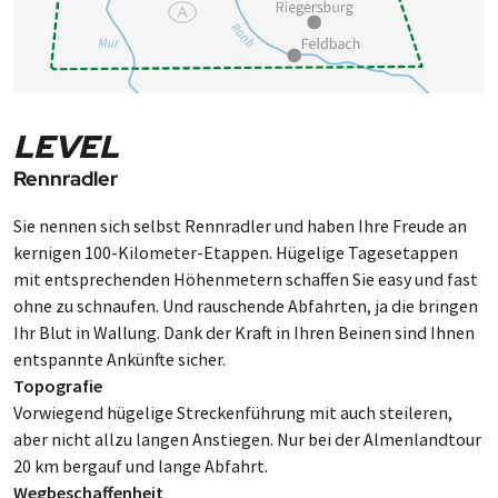
LEVEL
Rennradler
Sie nennen sich selbst Renn­rad­ler und haben Ihre Freude an
ker­ni­gen 100-Kilo­meter-Etappen. Hüge­lige Ta­ges­etap­pen
mit ent­spre­chen­den Hö­hen­me­tern schaffen Sie easy und fast
ohne zu schnaufen. Und rau­schen­de Ab­fahrten, ja die brin­gen
Ihr Blut in Wal­lung. Dank der Kraft in Ihren Bei­nen sind Ihnen
ent­spann­te An­künf­te sicher.
Topografie
Vorwiegend hügelige Streckenführung mit auch steil­eren,
aber nicht allzu langen Anstie­gen. Nur bei der Almen­land­tour
20 km berg­auf und lange Abfahrt.
Wegbeschaffenheit