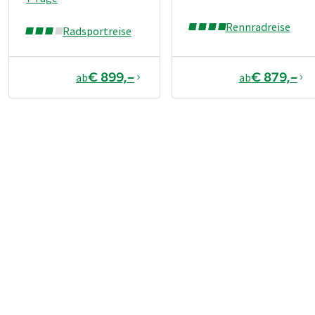
wo­mög­lich an­ge­sichts der am Vor­tag zu­rück­ge­leg­ten
Rennradreise
Hö­hen­me­ter ein­mal ein klei­ner Mus­kel­ka­ter oder fin­den
Radsportreise
Sie das Wet­ter für eine aus­ge­dehn­te Renn­rad­tour denn
doch nicht ein­la­dend ge­nug, dann kön­nen Sie pro­blem­
€ 899,–
€ 879,–
ab
ab
los einen Tag aus­set­zen und im Ho­tel ent­span­nen.
Sport­li­che He­raus­for­de­rung und be­hag­li­ches Ur­laubs­
fee­ling ge­hen bei der PEDALO Stand­ort­rei­se Hand in
Hand.
€ 459,–
ab
Buchen