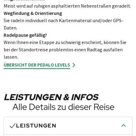
Meist wird auf ruhigen asphal­tierten Neben­straßen geradelt.
Wegfindung & Orientierung
Sie rad­eln indi­vi­duell nach Kar­ten­ma­ter­ial und/oder GPS-
Daten.
Radelpause gefällig?
Wenn Ihnen eine Etappe zu schwie­rig er­scheint, kön­nen Sie
bei der Stand­ort­reise prob­lem­los einen Rad­tag aus­fal­len
lassen.
ÜBERSICHT DER PEDALO LEVELS
LEISTUNGEN & INFOS
Alle Details zu dieser Reise
LEISTUNGEN