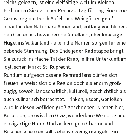
reichs gelegen, ist eine viel­­fäl­­tige Welt im Kleinen.
Erklim­­men Sie darin per Renn­­rad Tag für Tag eine neue
Genuss­­region: Durch Apfel- und Wein­gärten geht's
hinauf in den Natur­­park Almen­­land, ent­­lang von blü­­hen­
den Gär­ten ins bezau­­bernde Apfel­­land, über knackige
Hügel ins Vulkan­­land - allein die Namen sorgen für eine
bebende Stim­mung. Das Ende jeder Rad­­etap­pe bringt
Sie zurück ins flache Tal der Raab, in Ihre Unter­­kunft im
idyl­­li­schen Markt St. Ruprecht.
Rundum aufgeschlossene Renn­rad­fans dürfen sich
freuen, erweist sich die Region doch als enorm groß­
zügig, sowohl land­schaft­lich, kultur­ell, ge­schicht­lich als
auch kuli­narisch betrach­tet. Trin­ken, Essen, Ge­nießen
wird in diesen Ge­fil­den groß ge­schrie­ben. Kir­chen hier,
Kur­ort da, dazwi­schen Graz, wunder­bare Wein­orte und
einzig­artige Natur. Und an kern­igem Charme und
Buschen­schen­ken soll's ebenso wenig man­geln. Ein