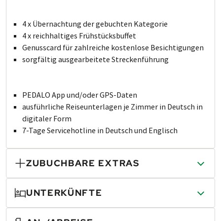
4 x Übernachtung der gebuchten Kategorie
4 x reichhaltiges Frühstücksbuffet
Genusscard für zahlreiche kostenlose Besichtigungen
sorgfältig aus­ge­ar­bei­te­te Stre­cken­führung
PEDALO App und/oder GPS-Daten
ausführliche Rei­se­un­ter­la­gen je Zimmer in Deutsch in
digitaler Form
7-Tage Servicehotline in Deutsch und Englisch
ZUBUCHBARE EXTRAS
UNTERKÜNFTE
Infopaket
Bei Buchung des Info­pakets er­hal­ten Sie die ge­druck­ten
Reise­unter­lagen vorab per Post. Zudem findet am Vor­