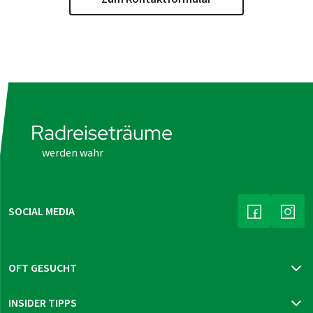
Radreiseträume
werden wahr
SOCIAL MEDIA
(LINK ÖFFNE
(LIN
OFT GESUCHT
Katalog bestellen
INSIDER TIPPS
Newsletter bestellen