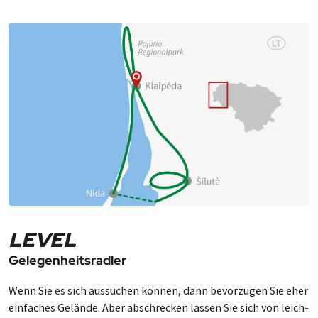
Park, in dem heute ein bekann­tes Bern­stein­
museum unter­gebracht ist, die 470 m lange
See­brücke und viele Cafés und Restaurants.
Nach dem Aufenthalt in Palanga führt Sie die
gleiche schöne Strecke zurück zum Hotel in
Klaipeda.
LEVEL
Gelegenheitsradler
Wenn Sie es sich aus­su­chen können, dann be­vor­zu­gen Sie eher
ein­fa­ches Ge­lände. Aber ab­schre­cken las­sen Sie sich von leich­