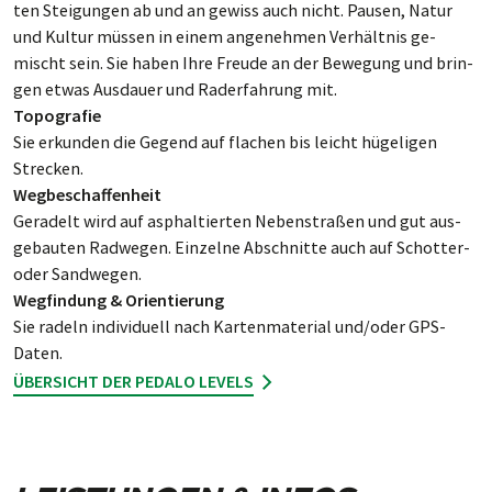
ten Stei­gun­gen ab und an ge­wiss auch nicht. Pausen, Na­tur
und Kul­tur müs­sen in einem an­ge­neh­men Ver­hält­nis ge­
mischt sein. Sie ha­ben Ihre Freude an der Be­we­gung und brin­
gen etwas Aus­dau­er und Rad­er­fah­rung mit.
Topografie
Sie erkunden die Gegend auf flachen bis leicht hüge­ligen
Strecken.
Wegbeschaffenheit
Geradelt wird auf as­phal­tier­ten Neben­straßen und gut aus­
ge­bau­ten Rad­wegen. Ein­zelne Ab­schnit­te auch auf Schotter-
oder Sand­wegen.
Wegfindung & Orientierung
Sie rad­eln indi­vi­duell nach Kar­ten­ma­ter­ial und/oder GPS-
Daten.
ÜBERSICHT DER PEDALO LEVELS