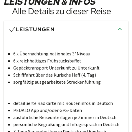
LEISTUNGEN & INFOS
Alle Details zu dieser Reise
LEISTUNGEN
6 x Übernachtung nationales 3*Niveau
6 x reichhaltiges Frühstücksbuffet
Gepäcktransport Un­ter­kunft zu Un­ter­kunft
Schifffahrt über das Kurische Haff (4. Tag)
sorgfältig aus­ge­ar­bei­te­te Stre­cken­führung
detaillierte Radkarte mit Routeninfos in Deutsch
PEDALO App und/oder GPS-Daten
ausführliche Reiseunterlagen je Zimmer in Deutsch
persönliche Begrüßung und Infogespräch in Deutsch
7-Tage Servicehotline in Deutsch und Englisch