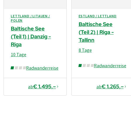
zeit­ge­recht vor An­tritt Ihrer Reise.
Buch­ung be­zieh­bar sind.
LETTLAND / LITAUEN /
ESTLAND / LETTLAND
POLEN
Baltische See
Baltische See
(Teil 2) | Riga -
(Teil 1) | Danzig -
Tallinn
Riga
8 Tage
10 Tage
Radwanderreise
Radwanderreise
€ 1.495,–
€ 1.265,–
ab
ab
€ 880,–
ab
Buchen