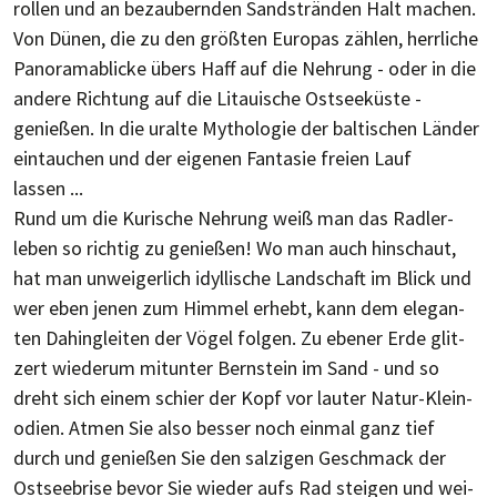
rol­len und an bezau­bern­den Sand­stränden Halt machen.
Von Dünen, die zu den größten Europas zählen, herr­liche
Panorama­blicke übers Haff auf die Nehrung - oder in die
andere Rich­tung auf die Litau­ische Ostsee­küste -
genießen. In die uralte Mythologie der baltischen Länder
ein­tau­chen und der eigenen Fan­tasie freien Lauf
lassen ...
Rund um die Kurische Nehrung weiß man das Radler­
leben so rich­tig zu genießen! Wo man auch hin­schaut,
hat man unwei­ger­lich idyl­lische Land­schaft im Blick und
wer eben jenen zum Him­mel erhebt, kann dem ele­gan­
ten Dahin­glei­ten der Vögel fol­gen. Zu ebener Erde glit­
zert wie­der­um mit­unter Bern­stein im Sand - und so
dreht sich einem schier der Kopf vor lau­ter Natur-Klein­
odien. Atmen Sie also bes­ser noch ein­mal ganz tief
durch und ge­nieß­en Sie den sal­zi­gen Geschmack der
Ost­see­brise bevor Sie wie­der aufs Rad stei­gen und wei­