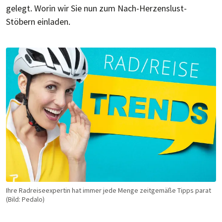
ge­legt. Wo­rin wir Sie nun zum Nach-Herzens­lust-
Stöbern ein­laden.
Ihre Rad­rei­se­ex­per­tin hat immer jede Men­ge zeit­ge­mä­ße Tipps parat
(Bild: Pedalo)