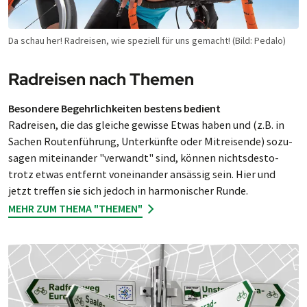
Da schau her! Rad­rei­sen, wie spe­ziell für uns ge­macht! (Bild: Pedalo)
Radreisen nach Themen
Besondere Begehr­lich­kei­ten bes­tens bedient
Radreisen, die das gleiche ge­wisse Et­was haben und (z.B. in
Sachen Rou­ten­füh­rung, Un­ter­künf­te oder Mit­rei­sen­de) so­zu­
sa­gen mit­ei­nan­der "ver­wandt" sind, kön­nen nichts­des­to­
trotz etwas ent­fernt von­ei­nan­der an­säs­sig sein. Hier und
jetzt tref­fen sie sich je­doch in har­mo­ni­scher Runde.
MEHR ZUM THEMA "THEMEN"