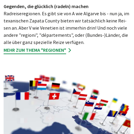
Gegenden, die glücklich (radeln) machen
Radreiseregionen. Es gibt sie von A wie Al­gar­ve bis - nun ja, im
te­xa­ni­schen Za­pa­ta County bie­ten wir tat­säch­lich keine Rei­
sen an. Aber V wie Ve­ne­tien ist immer­hin drin! Und noch vie­le
an­de­re "regi­oni", "dépar­te­ments", oder (Bundes-)Länder, die
alle über ganz spe­ziel­le Rei­ze ver­fügen.
MEHR ZUM THEMA "REGIONEN"