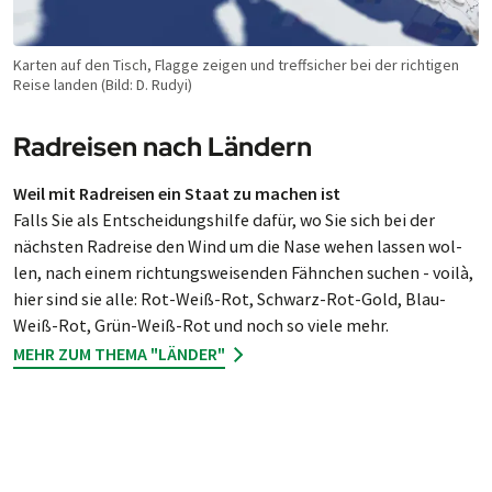
Karten auf den Tisch, Flagge zei­gen und treff­si­cher bei der rich­ti­gen
Rei­se lan­den (Bild: D. Rudyi)
Radreisen nach Ländern
Weil mit Radreisen ein Staat zu machen ist
Falls Sie als Ent­schei­dungs­hil­fe da­für, wo Sie sich bei der
nächs­ten Rad­rei­se den Wind um die Na­se we­hen las­sen wol­
len, nach einem rich­tungs­wei­sen­den Fähn­chen suchen - voilà,
hier sind sie alle: Rot-Weiß-Rot, Schwarz-Rot-Gold, Blau-
Weiß-Rot, Grün-Weiß-Rot und noch so viele mehr.
MEHR ZUM THEMA "LÄNDER"