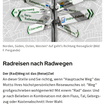
Norden, Süden, Os­ten, Wes­ten? Auf geht's Rich­tung Rei­se­glück! (Bild:
F. Pergande)
Radreisen nach Radwegen
Der (Rad)Weg ist das (Reise)Ziel
An dieser Stelle sind Sie rich­tig, wenn "Haupt­sache Weg" das
Motto Ihres höchst­per­sön­li­chen Rei­se­wun­sches ist. "Weg"
groß­ge­schrie­ben wohl­ge­merkt! Mit einem "Rad" da­vor. Und
je nach Be­lie­ben in Kom­bi­na­tion mit dem Fluss, Tal, Ge­birgs­
zug oder Küs­ten­ab­schnitt Ihrer Wahl.