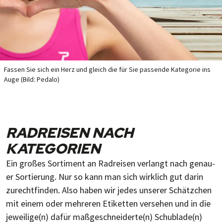
Fassen Sie sich ein Herz und gleich die für Sie pas­sen­de Ka­te­go­rie ins
Auge (Bild: Pedalo)
RADREISEN NACH
KATEGORIEN
Ein großes Sor­ti­ment an Rad­rei­sen ver­langt nach ge­nau­
er Sor­tie­rung. Nur so kann man sich wirk­lich gut da­rin
zu­recht­fin­den. Also ha­ben wir je­des un­se­rer Schätz­chen
mit einem oder mehreren Eti­ket­ten ver­se­hen und in die
je­wei­li­ge(n) da­für maß­ge­schnei­der­te(n) Schub­lade(n)