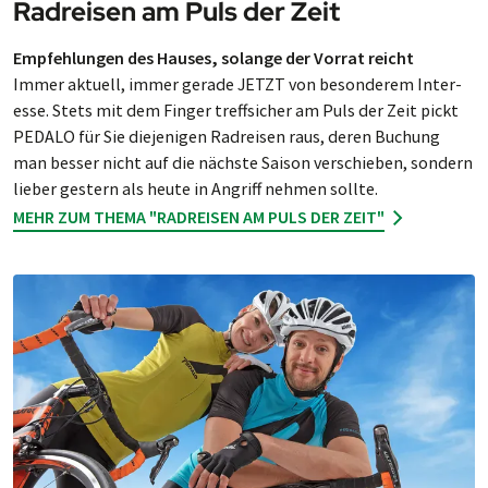
Radreisen am Puls der Zeit
Empfehlungen des Hau­ses, so­lange der Vor­rat reicht
Immer aktuell, immer ge­ra­de JETZT von be­son­de­rem In­ter­
esse. Stets mit dem Fin­ger treff­si­cher am Puls der Zeit pickt
PEDALO für Sie die­je­ni­gen Rad­rei­sen raus, de­ren Bu­chung
man bes­ser nicht auf die nächste Sai­son ver­schie­ben, son­dern
lie­ber ges­tern als heute in An­griff neh­men sollte.
MEHR ZUM THEMA "RADREISEN AM PULS DER ZEIT"