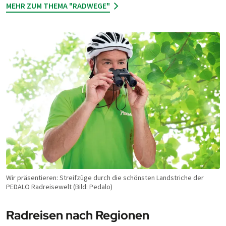
MEHR ZUM THEMA "RADWEGE"
Wir prä­sen­tieren: Streif­züge durch die schöns­ten Land­stri­che der
PEDALO Rad­rei­se­welt (Bild: Pedalo)
Radreisen nach Regionen