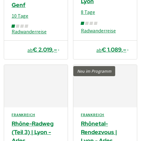
Lyon
Genf
8 Tage
10 Tage
Radwanderreise
Radwanderreise
€ 2.019,–
€ 1.089,–
ab
ab
Neu im Programm
FRANKREICH
FRANKREICH
Rhône-Radweg
Rhônetal-
(Teil 3) | Lyon -
Rendezvous |
Arles
Lyon - Arles