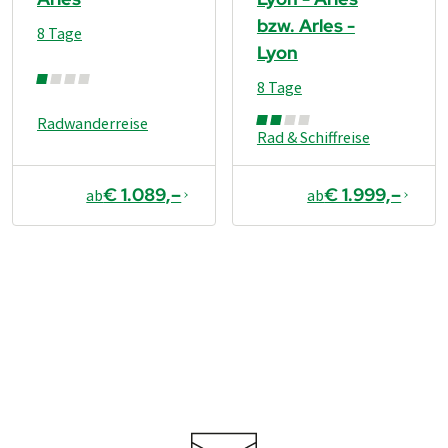
bzw. Arles -
8 Tage
Lyon
8 Tage
Radwanderreise
Rad & Schiffreise
€ 1.089,–
€ 1.999,–
ab
ab