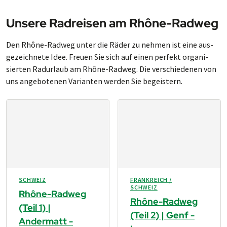
Unsere Radreisen am Rhône-Radweg
Den Rhône-Radweg unter die Rä­der zu neh­men ist eine aus­
ge­zeich­ne­te Idee. Freu­en Sie sich auf einen per­fekt or­ga­ni­
sier­ten Rad­ur­laub am Rhône-Rad­weg. Die ver­schie­de­nen von
uns an­ge­bo­te­nen Va­ri­an­ten wer­den Sie be­geis­tern.
SCHWEIZ
FRANKREICH /
SCHWEIZ
Rhône-Radweg
Rhône-Radweg
(Teil 1) |
(Teil 2) | Genf -
Andermatt -