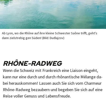
Ab Lyon, wo die Rhône auf ihre kleine Schwes­ter Saône trifft, geht's
dann ziel­stre­big gen Süden! (Bild: Dudlajzov)
RHÔNE-RADWEG
Wenn die Schweiz mit Frank­reich eine Liai­son ein­geht,
kann nur eine durch und durch rhôn­ant­ische Mé­lange da­
bei her­aus­kom­men! Las­sen auch Sie sich vom Char­meur
Rhône-Rad­weg be­zau­bern und bege­ben Sie sich auf eine
Reise vol­ler Ge­nuss und Le­bens­freude.