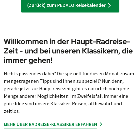
(Zurück) zum PEDALO Reisekalender
Willkommen in der Haupt-Rad­reise-
Zeit - und bei unse­ren Klas­sik­ern, die
im­mer gehen!
Nichts passen­des da­bei? Die spe­ziell für die­sen Mo­nat zu­sam­
men­ge­tra­ge­nen Tipps sind Ihnen zu spe­ziell? Nun denn,
gera­de jetzt zur Haupt­reise­zeit gibt es na­tür­lich noch jede
Menge ande­rer Mög­lich­kei­ten: Im Zwei­fels­fall im­mer eine
gute Idee sind unsere Klas­si­ker-Rei­sen, alt­be­währt und
zeitlos.
MEHR ÜBER RADREISE-KLASSIKER ERFAHREN