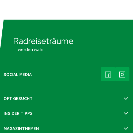
Radreiseträume
werden wahr
SOCIAL MEDIA
(LINK ÖFFNE
(LIN
OFT GESUCHT
Katalog bestellen
INSIDER TIPPS
Newsletter bestellen
Reisegutschein bestellen
Mur-Radweg
MAGAZINTHEMEN
Reiseversicherung
Prag - Wien