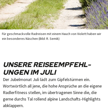
Für geschmack­volle Rad­rei­sen mit einem Hauch von Vio­lett ha­ben wir
ein be­son­de­res Näs­chen (Bild: R. Semik)
UNSERE REISE­EMPFEHL­
UNGEN IM JULI
Der Jubelmonat Juli lädt zum Gipfelstürmen ein.
Wortwörtlich all jene, die hohe Ansprüche an die eigene
Radlerfitness stellen, im übertragenen Sinne die, die
gerne durchs Tal rollend alpine Landschafts-Highlights
abklappern.