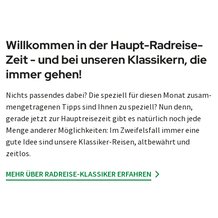
Willkommen in der Haupt-Rad­reise-
Zeit - und bei unse­ren Klas­sik­ern, die
im­mer gehen!
Nichts passen­des da­bei? Die spe­ziell für die­sen Mo­nat zu­sam­
men­ge­tra­ge­nen Tipps sind Ihnen zu spe­ziell? Nun denn,
gera­de jetzt zur Haupt­reise­zeit gibt es na­tür­lich noch jede
Menge ande­rer Mög­lich­kei­ten: Im Zwei­fels­fall im­mer eine
gute Idee sind unsere Klas­si­ker-Rei­sen, alt­be­währt und
zeitlos.
MEHR ÜBER RADREISE-KLASSIKER ERFAHREN