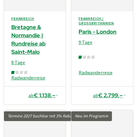
FRANKREICH
FRANKREICH /
GROSSBRITANNIEN
Bretagne &
Paris - London
Normandie |
9 Tage
Rundreise ab
Saint-Malo
8 Tage
Radwanderreise
Radwanderreise
€ 1.138,–
€ 2.799,–
ab
ab
Termine 2027 buchbar mit 3% Rabatt
Neu im Programm