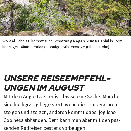
Wo viel Licht ist, kommt auch Schat­ten ge­le­gen: Zum Bei­spiel in Form
knor­ri­ger Bäume ent­lang son­ni­ger Küs­ten­wege (Bild: S. Holm)
UNSERE REISE­EMPFEHL­
UNGEN IM AUGUST
Mit dem August­wet­ter ist das so eine Sache: Manche
sind hoch­gradig be­geis­tert, wenn die Tem­per­at­uren
stei­gen und stei­gen, ande­ren kommt dabei jeg­liche
Cool­ness ab­han­den. Dem kann man aber mit den pas­
sen­den Rad­rei­sen bes­tens vorbeugen!