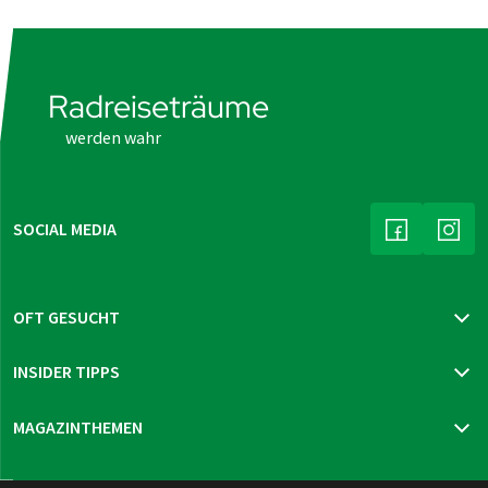
Radreiseträume
werden wahr
SOCIAL MEDIA
(LINK ÖFFNE
(LIN
OFT GESUCHT
Katalog bestellen
INSIDER TIPPS
Newsletter bestellen
Reisegutschein bestellen
Mur-Radweg
MAGAZINTHEMEN
Reiseversicherung
Prag - Wien
Neue Reisen 2026
Thüringen Sternfahrt
Reisen & Reisetipps
Holländische Wasserlinie