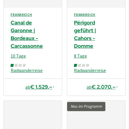
FRANKREICH
FRANKREICH
Canal de
Périgord
Garonne |
geführt |
Bordeaux -
Cahors -
Carcassonne
Domme
10 Tage
8 Tage
Radwanderreise
Radwanderreise
€ 1.529,–
€ 2.070,–
ab
ab
Neu im Programm