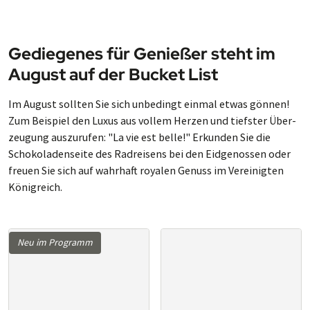
Gediegenes für Genießer steht im
Au­gust auf der Bucket List
Im August sollten Sie sich unbe­dingt ein­mal etwas gön­nen!
Zum Bei­spiel den Lux­us aus vol­lem Her­zen und tief­ster Über­
zeu­gung aus­zu­rufen: "La vie est belle!" Erkunden Sie die
Schokoladenseite des Radreisens bei den Eidgenossen oder
freuen Sie sich auf wahrhaft royalen Genuss im Vereinigten
Königreich.
Neu im Programm