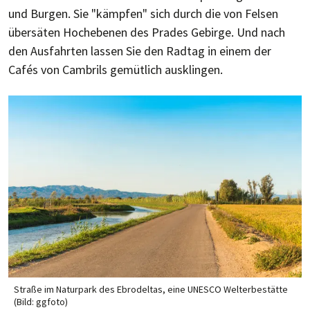
und Bur­gen. Sie "käm­pfen" sich durch die von Fel­sen
über­sä­ten Hoch­ebe­nen des Pra­des Ge­bir­ge. Und nach
den Aus­fahr­ten las­sen Sie den Rad­tag in einem der
Cafés von Cam­brils ge­müt­lich aus­klingen.
Straße im Naturpark des Ebrodeltas, eine UNESCO Welterbestätte
(Bild: ggfoto)