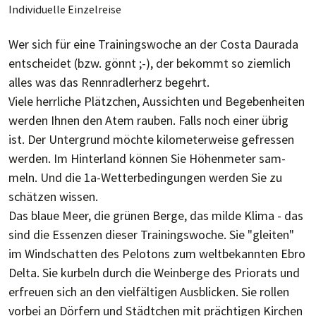
Individuelle Einzelreise
Wer sich für eine Trai­nings­wo­che an der Cos­ta Dau­ra­da
ent­schei­det (bzw. gönnt ;-), der be­kommt so ziem­lich
alles was das Renn­rad­ler­herz be­gehrt.
Viele herr­li­che Plätz­chen, Aus­sich­ten und Be­ge­ben­hei­ten
wer­den Ihnen den Atem rau­ben. Falls noch ei­ner üb­rig
ist. Der Un­ter­grund möchte ki­lo­me­ter­wei­se ge­fres­sen
wer­den. Im Hin­ter­land kön­nen Sie Hö­hen­me­ter sam­
meln. Und die 1a-Wetter­be­din­gun­gen wer­den Sie zu
schät­zen wis­sen.
Das blaue Meer, die grü­nen Ber­ge, das mil­de Klima - das
sind die Es­sen­zen die­ser Trai­nings­wo­che. Sie "glei­ten"
im Wind­schat­ten des Pe­lo­tons zum welt­be­kann­ten Ebro
Del­ta. Sie kur­beln durch die Wein­ber­ge des Pri­o­rats und
er­freu­en sich an den viel­fäl­ti­gen Aus­bli­cken. Sie rol­len
vor­bei an Dör­fern und Städt­chen mit präch­ti­gen Kir­chen