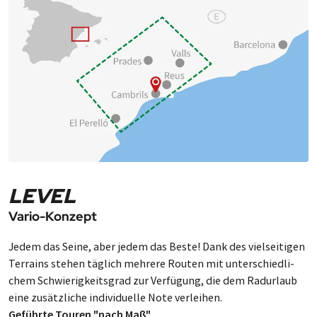
LEVEL
Vario-Konzept
Jedem das Seine, aber je­dem das Beste! Dank des viel­sei­ti­gen
Ter­rains stehen täg­lich meh­rere Rou­ten mit un­ter­schied­li­
chem Schwie­rig­keits­grad zur Ver­fü­gung, die dem Rad­ur­laub
eine zu­sätz­liche in­di­vi­du­elle Note ver­leihen.
Geführte Touren "nach Maß"