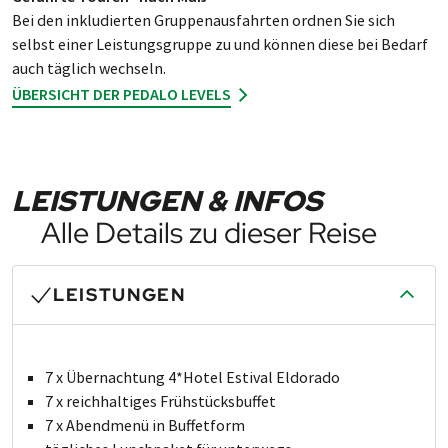
Bei den inklu­dier­ten Grup­pen­aus­fahr­ten ord­nen Sie sich
selbst einer Leis­tungs­grup­pe zu und kön­nen diese bei Be­darf
auch täg­lich wechseln.
ÜBERSICHT DER PEDALO LEVELS
LEISTUNGEN & INFOS
Alle Details zu dieser Reise
LEISTUNGEN
7 x Übernachtung 4*Hotel Estival Eldorado
7 x reichhaltiges Frühstücksbuffet
7 x Abendmenü in Buffetform