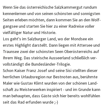
Wenn Sie das öster­reich­ische Salz­kammer­gut rund­um
ken­nen­ler­nen und von seinen schön­sten und son­nig­sten
Seiten erle­ben möch­ten, dann kom­men Sie an den Wolf­
gang­see und star­ten Sie hier zu einer Rad­reise vol­ler
viel­fäl­tiger Natur und Historie.
Los geht's im Salz­bur­ger Land, wo der Mond­see ein
erstes High­light dar­stellt. Dann lie­gen mit Atter­see und
Traun­see zwei der schön­sten Seen Ober­öster­reichs auf
Ihrem Weg. Das stei­ri­sche Aus­seer­land schließ­lich ver­
voll­stän­digt die Bun­des­länder-Trilogie.
Schon Kaiser Franz Josef und seine Sisi stell­ten dieser
herr­li­chen Urlaubs­region nur Best­noten aus, be­rühmte
Maler wie Gustav Klimt wurden von der schönen Land­
schaft zu Meis­ter­werken inspi­riert - und im Grunde kann
man be­haup­ten, dass Gäste sich hier bereits wohl­füh­len
seit das Rad erfunden wurde ;-)