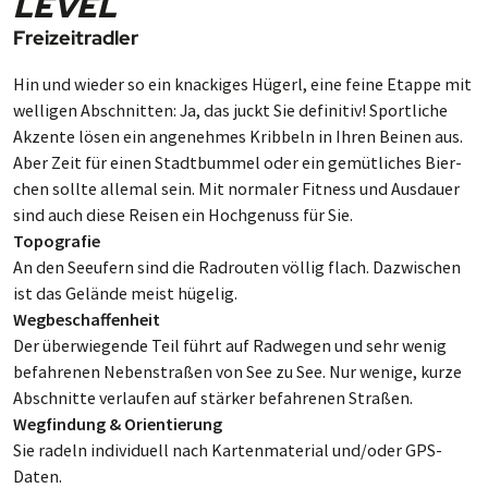
LEVEL
Freizeitradler
Hin und wie­der so ein knack­iges Hüg­erl, eine fei­ne Etap­pe mit
wel­li­gen Ab­schnit­ten: Ja, das juckt Sie defi­ni­tiv! Sport­liche
Ak­zente lö­sen ein an­ge­neh­mes Krib­beln in Ihren Bei­nen aus.
Aber Zeit für einen Stadt­bum­mel oder ein ge­müt­li­ches Bier­
chen sollte alle­mal sein. Mit nor­ma­ler Fit­ness und Aus­dauer
sind auch diese Rei­sen ein Hoch­ge­nuss für Sie.
Topografie
An den See­ufern sind die Rad­rou­ten völ­lig flach. Da­zwi­schen
ist das Ge­län­de meist hüge­lig.
Wegbeschaffenheit
Der über­wie­gende Teil führt auf Rad­wegen und sehr wenig
be­fahr­enen Neben­straßen von See zu See. Nur we­nige, kurze
Ab­schnitte ver­lau­fen auf stär­ker be­fah­renen Straßen.
Wegfindung & Orientierung
Sie rad­eln indi­vi­duell nach Kar­ten­ma­ter­ial und/oder GPS-
Daten.