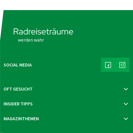
Radreiseträume
werden wahr
SOCIAL MEDIA
(LINK ÖFFNE
(LIN
OFT GESUCHT
Katalog bestellen
INSIDER TIPPS
Newsletter bestellen
Reisegutschein bestellen
Mur-Radweg
MAGAZINTHEMEN
Reiseversicherung
Prag - Wien
Neue Reisen 2026
Thüringen Sternfahrt
Reisen & Reisetipps