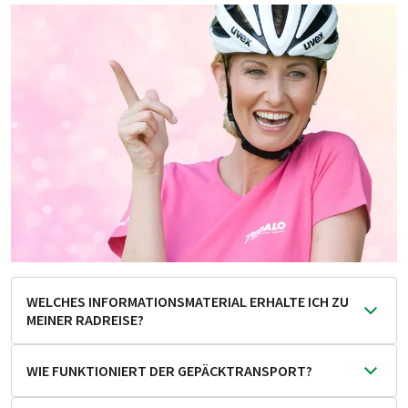
WELCHES INFORMATIONSMATERIAL ERHALTE ICH ZU
MEINER RADREISE?
Ihre Reise­unter­lagen be­in­hal­ten in der Regel eine all­ge­
WIE FUNKTIONIERT DER GEPÄCKTRANSPORT?
meine Reise­in­for­ma­tion, Hotel­liste, Road­book
und/oder de­tail­lier­tes Kar­ten­ma­ter­ial so­wie eine text­