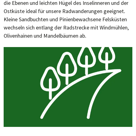
die Eben­en und leich­ten Hü­gel des In­sel­in­ne­ren und der
Ost­küs­te ideal für un­se­re Rad­wan­de­run­gen ge­eig­net.
Klei­ne Sand­buch­ten und Pi­nien­be­wach­se­ne Fels­küs­ten
wech­seln sich ent­lang der Rad­strecke mit Wind­müh­len,
Oli­ven­hai­nen und Man­del­bäu­men ab.