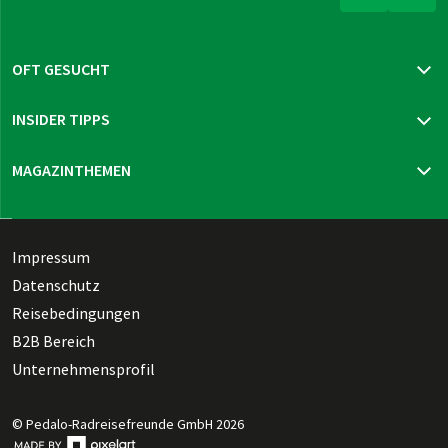
OFT GESUCHT
Katalog bestellen
INSIDER TIPPS
Newsletter bestellen
Reisegutschein bestellen
Mur-Radweg
MAGAZINTHEMEN
Reiseversicherung
Prag - Wien
Neue Reisen 2026
Thüringen Sternfahrt
Reisen & Reisetipps
Holländische Wasserlinie
Gesundheit, Fitness & Co.
Dänische Südsee pur
Technik, Trends & Tests
Impressum
Dies & das
Datenschutz
Reiseziele, die bewegen
Reisebedingungen
B2B Bereich
Unternehmensprofil
© Pedalo-Radreisefreunde GmbH 2026