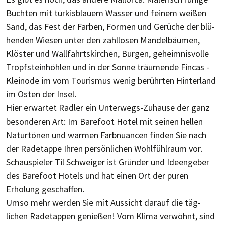
Buch­ten mit tür­kis­blau­em Was­ser und fei­nem weißen
Sand, das Fest der Far­ben, For­men und Ge­rü­che der blü­
hen­den Wie­sen un­ter den zahl­lo­sen Man­del­bäu­men,
Klös­ter und Wall­fahrts­kir­chen, Bur­gen, ge­heim­nis­vol­le
Tropf­stein­höh­len und in der Son­ne träu­men­de Fin­cas -
Klein­ode im vom Tou­ris­mus we­nig be­rühr­ten Hin­ter­land
im Osten der Insel.
Hier erwartet Radler ein Unter­wegs-Zuhause der ganz
besond­eren Art: Im Barefoot Hotel mit seinen hel­len
Natur­tönen und war­men Farb­nuancen fin­den Sie nach
der Rad­etappe Ihren per­sön­lichen Wohl­fühl­raum vor.
Schau­spieler Til Schweiger ist Gründer und Ideen­geber
des Barefoot Hotels und hat einen Ort der puren
Erholung ge­schaf­fen.
Umso mehr werden Sie mit Aus­sicht da­rauf die täg­
lichen Rad­etap­pen genießen! Vom Klima ver­wöhnt, sind