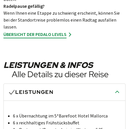
Radelpause gefällig?
Wenn Ihnen eine Etappe zu schwie­rig er­scheint, kön­nen Sie
bei der Stand­ort­reise prob­lem­los einen Rad­tag aus­fal­len
lassen.
ÜBERSICHT DER PEDALO LEVELS
LEISTUNGEN & INFOS
Alle Details zu dieser Reise
LEISTUNGEN
6 x Übernachtung im 5*Barefoot Hotel Mallorca
6 x reichhaltiges Frühstücksbuffet