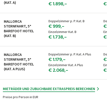
(KAT. A)
€ 1.898,–
€
MALLORCA
Doppelzimmer p. P. Kat. B
Do
€ 999,–
€
STERNFAHRT, 5*
BAREFOOT HOTEL
Einzelzimmer Kat. B
Ei
(KAT. B)
€ 1.738,–
€
MALLORCA
Doppelzimmer p. P. Kat. A Plus
Do
€ 1.179,–
€
STERNFAHRT, 5*
BAREFOOT HOTEL
Einzelzimmer Kat. A Plus
Ei
(KAT. A PLUS)
€ 2.068,–
€
MIETRÄDER UND ZUBUCHBARE EXTRAS
PREIS BERECHNEN
Preise pro Person in EUR