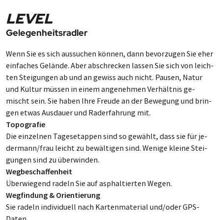
LEVEL
Gelegenheitsradler
Wenn Sie es sich aus­su­chen können, dann be­vor­zu­gen Sie eher
ein­fa­ches Ge­lände. Aber ab­schre­cken las­sen Sie sich von leich­
ten Stei­gun­gen ab und an ge­wiss auch nicht. Pausen, Na­tur
und Kul­tur müs­sen in einem an­ge­neh­men Ver­hält­nis ge­
mischt sein. Sie ha­ben Ihre Freude an der Be­we­gung und brin­
gen etwas Aus­dau­er und Rad­er­fah­rung mit.
Topografie
Die einzelnen Ta­ges­etap­pen sind so ge­wählt, dass sie für je­
der­mann/frau leicht zu be­wäl­ti­gen sind. We­ni­ge klei­ne Stei­
gun­gen sind zu über­win­den.
Wegbeschaffenheit
Über­wie­gend radeln Sie auf as­phal­tier­ten Wegen.
Wegfindung & Orientierung
Sie rad­eln indi­vi­duell nach Kar­ten­ma­ter­ial und/oder GPS-
Daten.