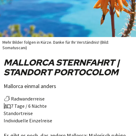
Mehr Bilder folgen in Kürze. Danke für Ihr Verständnis! (Bild:
Somatuscani)
MALLORCA STERNFAHRT |
STANDORT PORTOCOLOM
Mallorca einmal anders
Radwanderreise
7 Tage / 6 Nächte
Standortreise
Individuelle Einzelreise
Es gibt es noch, das andere Mal­lor­ca: Ma­le­risch ru­hi­ge