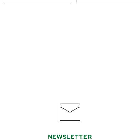
ten Fahr­gnügen!
€ 999,–
ab
Buchen
NEWSLETTER