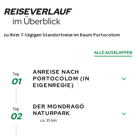
REISEVERLAUF
im Überblick
zu Ihrer 7-tägigen Standortreise im Raum Portocolom
ALLE AUSKLAPPEN
ANREISE NACH
Tag
PORTOCOLOM (IN
01
EIGENREGIE)
Die Reiseunterlagen und Miet­räder sind im
DER MONDRAGÓ
Hotel für Sie bereit. Spa­zieren schon heute
Tag
NATURPARK
02
durch den char­manten Orts­kern mit seinen
ca. 35 km
net­ten Cafés und Restaurants.
Die heutige Etappe führt Sie zu­nächst ins