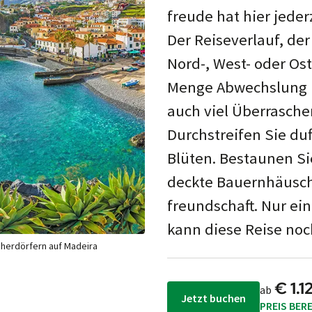
freude hat hier jeder­
Der Reise­ver­lauf, de
Nord-, West- oder Ost­
Menge Ab­wechs­lung u
auch viel Über­rasch­
Durch­streif­en Sie du
Blüten. Be­staun­en S
deckte Bauern­häus­ch
freund­schaft. Nur ei
kann diese Reise noc
cherdörfern auf Madeira
€ 1.1
ab
Jetzt buchen
PREIS BER