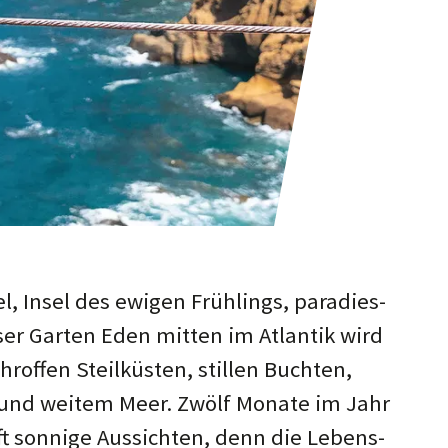
, Insel des ewigen Früh­lings, para­dies­
­ser Garten Eden mit­ten im At­lant­ik wird
chrof­fen Steil­küsten, stil­len Buchten,
und weit­em Meer. Zwölf Mo­na­te im Jahr
ft son­nige Aus­sicht­en, denn die Lebens­