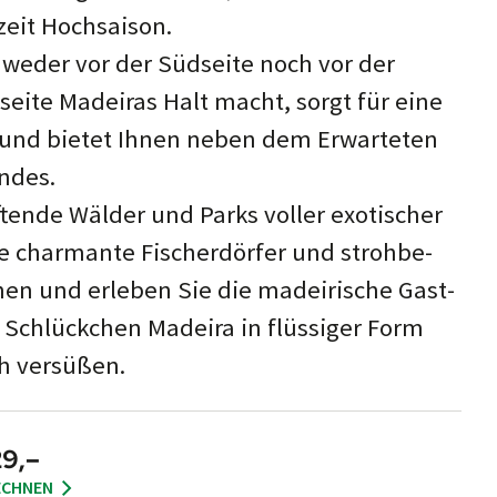
zeit Hoch­saison.
r we­der vor der Süd­seite noch vor der
seite Ma­dei­ras Halt macht, sorgt für eine
nd bie­tet Ihnen ne­ben dem Er­war­te­ten
endes.
ft­ende Wäld­er und Parks voller exot­ischer
ie charm­ante Fischer­dörfer und stroh­be­
en und er­leb­en Sie die madeir­ische Gast­
n Schlück­chen Madeira in flüs­siger Form
h ver­süßen.
29,–
ECHNEN