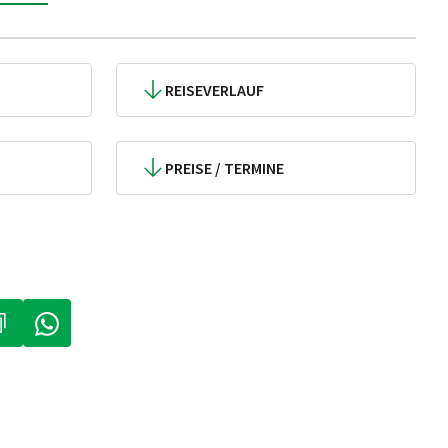
REISEVERLAUF
PREISE / TERMINE
IN NEUEM TAB)
ÖFFNET IN NEUEM TAB)
(LINK ÖFFNET IN NEUEM TAB)