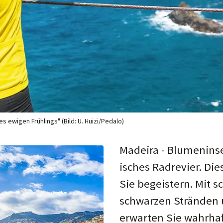
 ewigen Frühlings" (Bild: U. Huizi/Pedalo)
Madeira - Blumen­insel
isches Rad­revier. Die
Sie be­geis­tern. Mit s
schwarz­en Stränden 
er­war­ten Sie wahr­ha