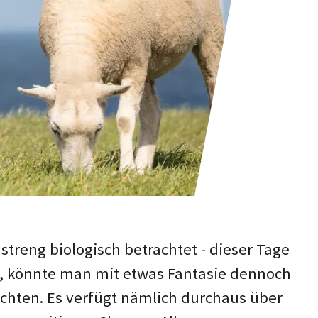
streng biolo­gisch be­trach­tet - dieser Tage
st, könnte man mit etwas Fan­ta­sie den­noch
ch­ten. Es ver­fügt näm­lich durch­aus über