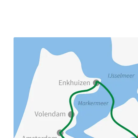
Sie erreichen Lely­stad, die Stadt bie
same Reise ums IJsselmeer.
Bitte beachten Sie, dass Ihr Gepäck h
Verlängerungsaufenthalt dementspr