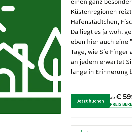
einen ganz beson­der
Küs­ten­re­gionen reiz
Hafen­städt­chen, Fis
Da liegt es ja wohl g
eben hier auch eine "
Tage, wie Sie Finger 
an jedem erwar­tet Si
lange in Erin­ner­ung 
€ 59
ab
Jetzt buchen
PREIS BER