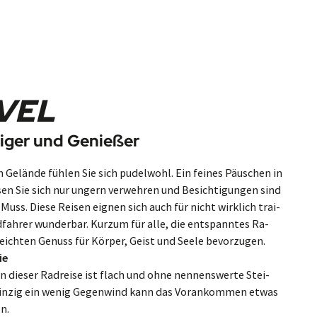
n. In Harder­wijk endet Ihre ein­drucks­volle und erhol­
 planen Sie Ihre Heimreise oder Ihren
VEL
eiger und Genießer
Ge­län­de füh­len Sie sich pu­del­wohl. Ein fei­nes Päus­chen in
sen Sie sich nur un­gern ver­weh­ren und Be­sich­ti­gun­gen sind
 Muss. Diese Rei­sen ei­gnen sich auch für nicht wirk­lich trai­
d­fah­rer wun­der­bar. Kurzum für alle, die ent­spann­tes Ra­
eich­ten Ge­nuss für Kör­per, Geist und Seele be­vor­zugen.
ie
n die­ser Rad­rei­se ist flach und ohne nen­nens­wer­te Stei­
in­zig ein we­nig Ge­gen­wind kann das Vor­an­kom­men et­was
en.