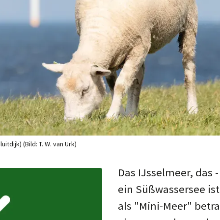
dijk) (Bild: T. W. van Urk)
Das IJsselmeer, das - 
ein Süß­was­ser­see i
als "Mini-Meer" betra