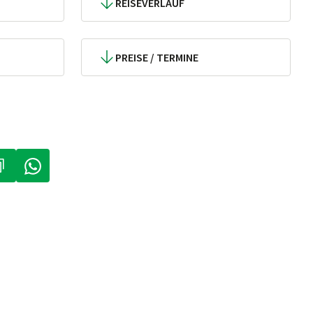
REISEVERLAUF
PREISE / TERMINE
IN NEUEM TAB)
ÖFFNET IN NEUEM TAB)
(LINK ÖFFNET IN NEUEM TAB)