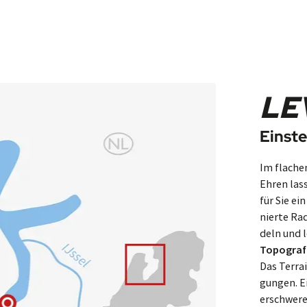
tet typ­isches Stadt­leben, Museen aber auch Ein­kaufs­mög­lich­keite
eute unter Umständen erst um 18 Uhr im Hotel angeliefert wird und
echend.
LE
Einst
Im flachen 
Ehren las­
für Sie ein
nier­te Ra
deln und l
Topograf
Das Terrai
gun­gen. E
er­schwe­r