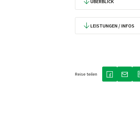
ÜBERBLICK
LEISTUNGEN / INFOS
Reise teilen
(LINK ÖFFNET 
(LINK 