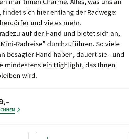
en mari­timen Charme. Alles, was uns an
t, findet sich hier ent­lang der Rad­wege:
cher­dörfer und vieles mehr.
erade­zu auf der Hand und bietet sich an,
Mini-Rad­reise" durch­zu­führen. So viele
an besag­ter Hand haben, dauert sie - und
e min­des­tens ein High­light, das Ihnen
bleiben wird.
9,–
ECHNEN