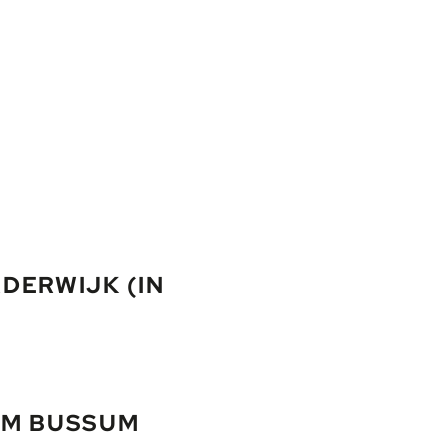
DERWIJK (IN
Ent­decken Sie die mittel­alter­liche Hanse­stadt. Ein Spa­zier­gang 
, einer Basi­lika mit drei­tei­ligem Aufriss aus dem 14. und 15. Jahr­
UM BUSSUM