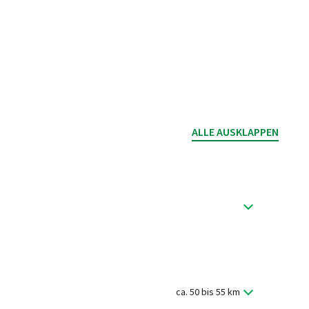
ALLE AUSKLAPPEN
durch die Stadt führt unwei­ger­lich an der Lieb­frauen­
hundert.
ca. 50 bis 55 km