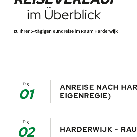
im Überblick
zu Ihrer 5-tägigen Rundreise im Raum Harderwijk
Tag
ANREISE NACH HAR
01
EIGENREGIE)
Individuelle Anreise nach Harderwijk. 
kirche (Onze Lieve Vrouwe­kerk) vorbei
Tag
02
HARDERWIJK - RA