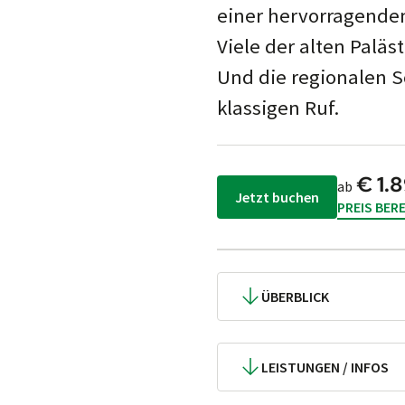
einer her­vor­ra­gen­d
Viele der alten Paläs­
Und die region­alen S
klas­sigen Ruf.
€ 1.
ab
Jetzt buchen
PREIS BER
ÜBERBLICK
LEISTUNGEN / INFOS