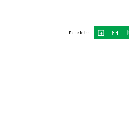
Reise teilen
(LINK ÖFFNET 
(LINK 