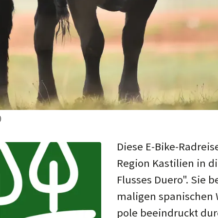
)
Diese E-Bike-Rad­reis
Region Kasti­lien in d
Flus­ses Duero". Sie 
ma­ligen spa­ni­schen
pole beein­druckt du