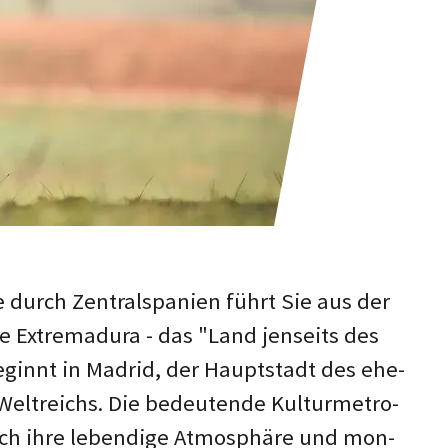
e durch Zentral­spanien führt Sie aus der
ie Extre­madura - das "Land jen­seits des
beginnt in Madrid, der Haupt­stadt des ehe­
 Welt­reichs. Die bedeu­tende Kultur­metro­
rch ihre leben­dige Atmos­phäre und mon­