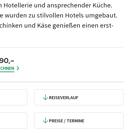
en Hotel­lerie und an­sprech­ender Küche.
te wurden zu stil­vollen Hotels umge­baut.
chin­ken und Käse ge­nießen einen erst­
890,–
ECHNEN
REISEVERLAUF
PREISE / TERMINE