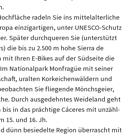
n.
ochfläche radeln Sie ins mittel­alter­liche
uropa einzig­art­igen, unter UNESCO-Schutz
r. Später durch­queren Sie (unter­stützt
rs) die bis zu 2.500 m hohe Sierra de
n mit Ihren E-Bikes auf der Süd­seite die
Im National­park Monfra­güe mit seiner
­schaft, ur­alten Kork­eichen­wäldern und
 beob­achten Sie flie­gende Mönchs­geier,
che. Durch aus­ge­dehn­tes Weide­land geht
bis in das präch­tige Cáceres mit unzähl­
m 15. und 16. Jh.
d dünn besied­elte Region über­rascht mit