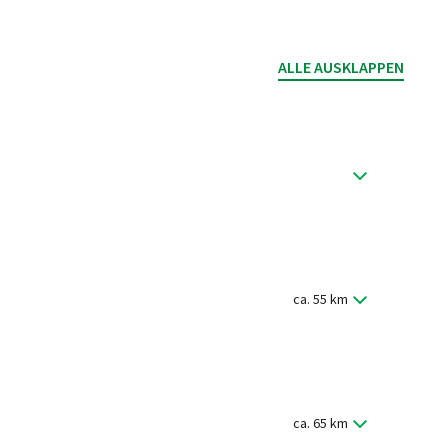
ALLE AUSKLAPPEN
. Dabei ler­nen Sie das Mad­rid der spa­ni­schen Habs­
taurant.
ca. 55 km
 leb­haf­tem Storchen­ge­klapper, auf die Räder und
2. Jh. stam­mende Stadt­mauer mit ihren 88 Türmen und
ca. 65 km
g.