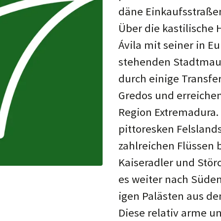
däne Ein­kaufs­straße
Über die kastilische H
Ávila mit seiner in E
ste­henden Stadt­maue
durch einige Trans­fe
Gredos und er­rei­che
Region Extre­madura. 
pittor­esken Fels­land
zahl­rei­chen Flüs­sen
Kaiser­adler und Stör
es weiter nach Süden 
igen Paläs­ten aus de
Diese relativ arme un