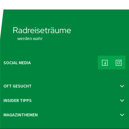
Radreiseträume
werden wahr
SOCIAL MEDIA
(LINK ÖFFNE
(LIN
OFT GESUCHT
Katalog bestellen
INSIDER TIPPS
Newsletter bestellen
Reisegutschein bestellen
Mur-Radweg
MAGAZINTHEMEN
Reiseversicherung
Prag - Wien
Neue Reisen 2026
Thüringen Sternfahrt
Reisen & Reisetipps