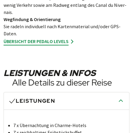
we­nig Ver­kehr so­wie am Rad­weg ent­lang des Canal du Niver­
nais.
Wegfindung & Orientierung
Sie rad­eln indi­vi­duell nach Kar­ten­ma­ter­ial und/oder GPS-
Daten.
ÜBERSICHT DER PEDALO LEVELS
LEISTUNGEN & INFOS
Alle Details zu dieser Reise
LEISTUNGEN
7 x Übernachtung in Charme-Hotels
7 x reichhaltiges Frühstücksbuffet