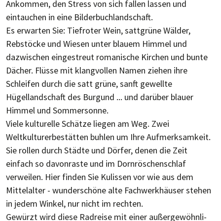
Ankommen, den Stress von sich fallen lassen und
eintauchen in eine Bilderbuchlandschaft.
Es erwarten Sie: Tiefroter Wein, sattgrüne Wäl­der,
Rebstöcke und Wiesen unter blauem Him­mel und
dazwischen eingestreut romanische Kirchen und bunte
Dächer. Flüsse mit klang­vollen Namen ziehen ihre
Schleifen durch die satt grüne, sanft gewellte
Hügellandschaft des Burgund ... und darüber blauer
Himmel und Sommersonne.
Viele kulturelle Schätze liegen am Weg. Zwei
Weltkulturerbestätten buhlen um Ihre Auf­merk­sam­keit.
Sie rollen durch Städte und Dörfer, denen die Zeit
einfach so davonraste und im Dornröschenschlaf
verweilen. Hier finden Sie Kulissen vor wie aus dem
Mittelalter - wun­der­schöne alte Fachwerkhäuser stehen
in jedem Winkel, nur nicht im rechten.
Gewürzt wird diese Radreise mit einer außer­ge­wöhn­li­