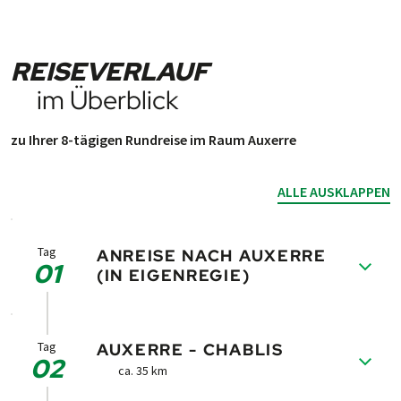
REISEVERLAUF
im Überblick
zu Ihrer 8-tägigen Rundreise im Raum Auxerre
ALLE AUSKLAPPEN
Tag
ANREISE NACH AUXERRE
01
(IN EIGENREGIE)
Anreise bis Auxerre, Zim­mer­be­zug und nun
Ge­le­gen­heit die his­tor­ische Alt­stadt von
Tag
AUXERRE - CHABLIS
02
Auxerre zu be­sich­tigen.
ca. 35 km