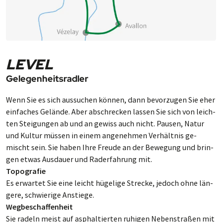
LEVEL
Gelegenheitsradler
Wenn Sie es sich aus­su­chen können, dann be­vor­zu­gen Sie eher
ein­fa­ches Ge­lände. Aber ab­schre­cken las­sen Sie sich von leich­
ten Stei­gun­gen ab und an ge­wiss auch nicht. Pausen, Na­tur
und Kul­tur müs­sen in einem an­ge­neh­men Ver­hält­nis ge­
mischt sein. Sie ha­ben Ihre Freude an der Be­we­gung und brin­
gen etwas Aus­dau­er und Rad­er­fah­rung mit.
Topografie
Es erwar­tet Sie eine leicht hüge­lige Strecke, je­doch ohne län­
gere, schwie­rige An­stiege.
Wegbeschaffenheit
Sie radeln meist auf as­phal­tier­ten ruhi­gen Neben­straßen mit