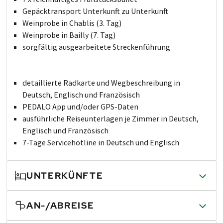
Gepäcktransport Un­ter­kunft zu Un­ter­kunft
Weinprobe in Chablis (3. Tag)
Weinprobe in Bailly (7. Tag)
sorgfältig aus­ge­ar­bei­te­te Stre­cken­führung
detaillierte Radkarte und Wegbeschreibung in
Deutsch, Englisch und Französisch
PEDALO App und/oder GPS-Daten
ausführliche Rei­se­un­ter­la­gen je Zimmer in Deutsch,
Englisch und Französisch
7-Tage Servicehotline in Deutsch und Englisch
UNTERKÜNFTE
AN-/ABREISE
CHARME-HOTELS