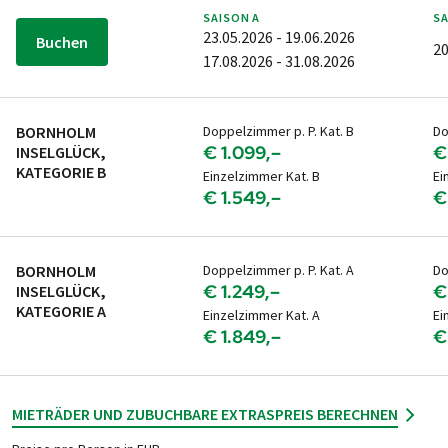
mög­lich zu bu­chen. Bitte aber erst nach Er­halt Ihrer
SAISON
A
S
PEDALO Buchungs­be­stä­ti­gung. Danke!
23.05.2026 - 19.06.2026
Buchen
20
Fahrplanauskünfte
17.08.2026 - 31.08.2026
Hier geht es zur
Fahrplanauskunft der Deutschen
Bahn
(DB).
BORNHOLM
Doppelzimmer p. P. Kat. B
Do
Zum Reiseportal der
Österreichischen
€ 1.099,–
€
INSELGLÜCK,
Bundesbahnen
(ÖBB).
KATEGORIE B
Einzelzimmer Kat. B
Ei
Link zur Fahrplanauskunft der
Schweizerischen
€ 1.549,–
€
Bundesbahnen
(SBB).
PKW-ANREISE
BORNHOLM
Doppelzimmer p. P. Kat. A
Do
Parkmöglichkeiten
€ 1.249,–
€
INSELGLÜCK,
Je nach gebuchtem Hotel stehen vor Ort verschiedene
KATEGORIE A
Einzelzimmer Kat. A
Ei
Parkmöglichkeiten zur Verfügung. Detaillierte
€ 1.849,–
€
Informationen dazu erhalten Sie im Falle einer Buchung
mit den Reiseunterlagen bzw. der Hotelliste.
FLUG-ANREISE
MIETRÄDER UND ZUBUCHBARE EXTRAS
PREIS BERECHNEN
Nächstgelegener Flughafen:
Rostock-Laage (RLG)