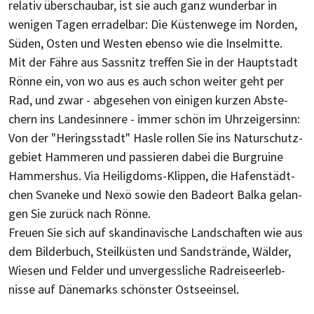
relativ überschau­bar, ist sie auch ganz wunder­bar in
wenigen Tagen erradel­bar: Die Küsten­wege im Norden,
Süden, Osten und Westen ebenso wie die Insel­mitte.
Mit der Fähre aus Sassnitz treffen Sie in der Haupt­stadt
Rönne ein, von wo aus es auch schon weiter geht per
Rad, und zwar - abge­sehen von einigen kurzen Abste­
chern ins Landes­innere - immer schön im Uhr­zeiger­sinn:
Von der "Herings­stadt" Hasle rollen Sie ins Natur­schutz­
gebiet Hammeren und pas­sie­ren dabei die Burg­ruine
Hammers­hus. Via Heilig­doms-Klippen, die Hafen­städt­
chen Svaneke und Nexö sowie den Bade­ort Balka gelan­
gen Sie zurück nach Rönne.
Freuen Sie sich auf skandi­navische Land­schaften wie aus
dem Bilder­buch, Steil­küsten und Sand­strände, Wälder,
Wiesen und Felder und unver­gess­liche Rad­reise­erleb­
nisse auf Däne­marks schönster Ost­seeinsel.