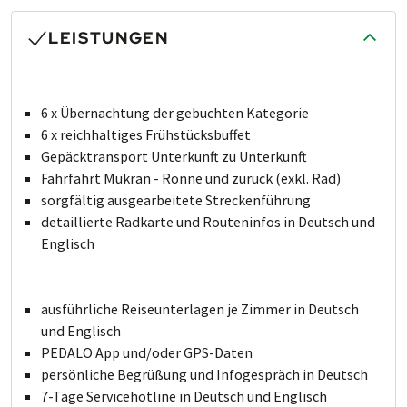
LEISTUNGEN
6 x Übernachtung der gebuchten Kategorie
6 x reichhaltiges Frühstücksbuffet
Gepäcktransport Un­ter­kunft zu Un­ter­kunft
Fährfahrt Mukran - Ronne und zurück (exkl. Rad)
sorgfältig aus­ge­ar­bei­te­te Stre­cken­führung
detaillierte Radkarte und Routeninfos in Deutsch und
Englisch
ausführliche Rei­se­un­ter­la­gen je Zimmer in Deutsch
und Englisch
PEDALO App und/oder GPS-Daten
persönliche Begrüßung und Infogespräch in Deutsch
7-Tage Servicehotline in Deutsch und Englisch