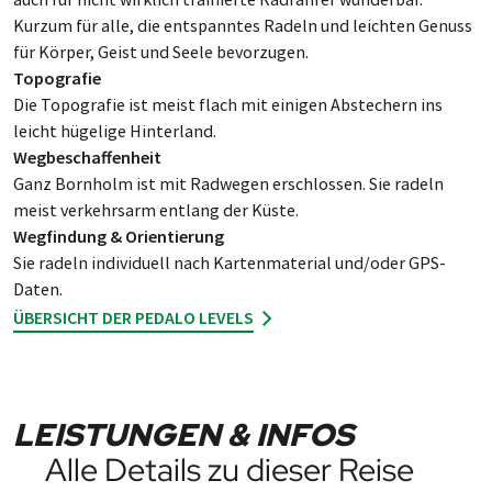
Kurzum für alle, die ent­spann­tes Ra­deln und leich­ten Ge­nuss
für Kör­per, Geist und Seele be­vor­zugen.
Topografie
Die Topo­grafie ist meist flach mit eini­gen Ab­stech­ern ins
leicht hüge­lige Hin­ter­land.
Wegbeschaffenheit
Ganz Born­holm ist mit Rad­we­gen er­schlos­sen. Sie rad­eln
meist ver­kehrs­arm ent­lang der Küste.
Wegfindung & Orientierung
Sie rad­eln indi­vi­duell nach Kar­ten­ma­ter­ial und/oder GPS-
Daten.
ÜBERSICHT DER PEDALO LEVELS
LEISTUNGEN & INFOS
Alle Details zu dieser Reise