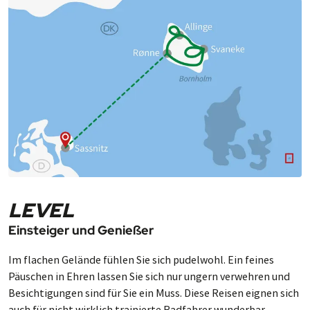
LEVEL
Einsteiger und Genießer
Im flachen Ge­län­de füh­len Sie sich pu­del­wohl. Ein fei­nes
Päus­chen in Ehren las­sen Sie sich nur un­gern ver­weh­ren und
Be­sich­ti­gun­gen sind für Sie ein Muss. Diese Rei­sen ei­gnen sich
auch für nicht wirk­lich trai­nier­te Rad­fah­rer wun­der­bar.