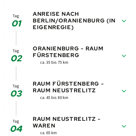
ANREISE NACH
Tag
BERLIN/ORANIENBURG (IN
01
EIGENREGIE)
Anreise nach Berlin/Oranienburg und
ORANIENBURG - RAUM
Informationsgespräch.
Tag
FÜRSTENBERG
02
ca. 35 bis 75 km
Sie radeln von Oranienburg ent­lang der
RAUM FÜRSTENBERG -
Havel-Wasser­straße nach Zeh­denick. Im
Tag
RAUM NEUSTRELITZ
03
Museums­park Milden­berg erle­ben Sie haut­
ca. 45 bis 80 km
nah Indus­trie­geschichte im einst­mals
größten Ziegelei­gebiet Europas.
Am "Großen Stechlin" durch Theodor
RAUM NEUSTRELITZ -
Fontane literarisch verewigt, beginnt die
Tag
WAREN
04
Mecklen­burg­ische Seen­platte. Auf der Tour
ca. 65 km
nach Neu­strelitz pas­sieren Sie eine Viel­zahl