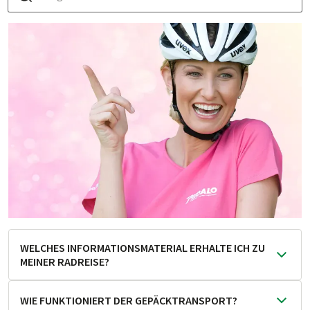
Nächstgelegene Flughäfen:
Berlin-Tegel (TXL), Berlin-
Schönefeld (SXF) oder Kopenhagen-Kastrup (CPH)
Hinweise zur Flugbuchung
Damit Sie in den Ge­nuss von güns­ti­gen Flü­gen kom­men,
em­pfeh­len wir Ih­nen, Ih­ren Flug so früh wie mög­lich zu
bu­chen. Bitte aber erst nach Er­halt Ihrer PEDALO Bu­
chungs­be­stä­ti­gung bzw. so­bald die Durch­füh­rung Ihrer
Rad­rei­se ga­ran­tiert ist. Danke!
WELCHES INFORMATIONSMATERIAL ERHALTE ICH ZU
MEINER RADREISE?
Ihre Reise­unter­lagen be­in­hal­ten in der Regel eine all­ge­
WIE FUNKTIONIERT DER GEPÄCKTRANSPORT?