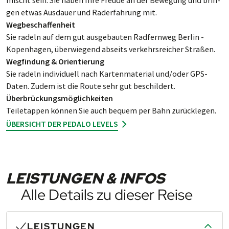
gen etwas Aus­dau­er und Rad­er­fah­rung mit.
Wegbeschaffenheit
Sie radeln auf dem gut aus­ge­­bau­­ten Rad­fern­­weg Ber­lin -
Kopen­­ha­gen, über­­wie­gend ab­­seits ver­­kehrs­­rei­cher Straßen.
Wegfindung & Orientierung
Sie rad­eln indi­vi­duell nach Kar­ten­ma­ter­ial und/oder GPS-
Daten. Zu­dem ist die Route sehr gut be­schil­dert.
Über­brück­ungs­mög­lich­keiten
Teiletappen kön­nen Sie auch be­quem per Bahn zurück­legen.
ÜBERSICHT DER PEDALO LEVELS
LEISTUNGEN & INFOS
Alle Details zu dieser Reise
LEISTUNGEN