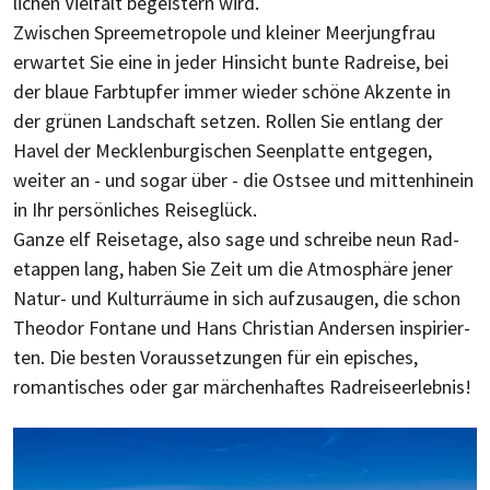
lichen Viel­falt begeis­tern wird.
Zwischen Spreemetropole und kleiner Meer­jung­frau
erwar­tet Sie eine in jeder Hin­sicht bunte Rad­reise, bei
der blaue Farb­tupfer immer wieder schöne Akzente in
der grünen Land­schaft setzen. Rol­len Sie ent­lang der
Havel der Meck­len­burg­ischen Seen­platte ent­gegen,
weiter an - und sogar über - die Ost­see und mit­ten­hinein
in Ihr per­sön­liches Reiseglück.
Ganze elf Reise­tage, also sage und schreibe neun Rad­
etap­pen lang, haben Sie Zeit um die Atmo­sphäre jener
Natur- und Kultur­räume in sich auf­zu­sau­gen, die schon
Theodor Fontane und Hans Christian Andersen in­spi­rier­
ten. Die bes­ten Vor­aus­setz­ungen für ein epi­sches,
roman­ti­sches oder gar mär­chen­haftes Rad­reise­er­lebnis!