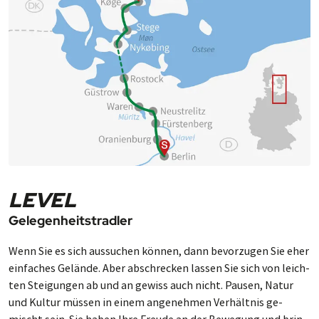
abschließenden Abend im Tivoli Garden.
LEVEL
Gelegenheitstradler
Wenn Sie es sich aus­su­chen können, dann be­vor­zu­gen Sie eher
ein­fa­ches Ge­lände. Aber ab­schre­cken las­sen Sie sich von leich­
ten Stei­gun­gen ab und an ge­wiss auch nicht. Pausen, Na­tur
und Kul­tur müs­sen in einem an­ge­neh­men Ver­hält­nis ge­
mischt sein. Sie ha­ben Ihre Freude an der Be­we­gung und brin­