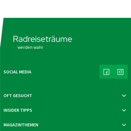
Radreiseträume
werden wahr
SOCIAL MEDIA
(LINK ÖFFNE
(LIN
OFT GESUCHT
Katalog bestellen
INSIDER TIPPS
Newsletter bestellen
Reisegutschein bestellen
Mur-Radweg
MAGAZINTHEMEN
Reiseversicherung
Prag - Wien