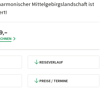
r­mo­ni­scher Mit­tel­ge­birgs­land­schaft ist
ert!
9,–
ECHNEN
REISEVERLAUF
PREISE / TERMINE