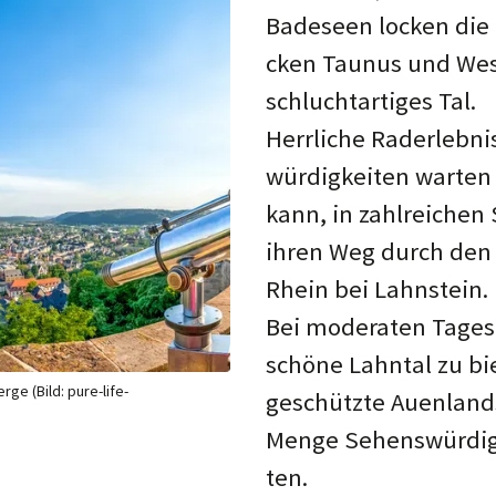
Ba­de­seen lo­cken die 
cken Tau­nus und Wes­
schlucht­ar­ti­ges Tal.
Herr­li­che Rad­er­leb­n
wür­dig­kei­ten war­ten
kann, in zahl­rei­chen
ihren Weg durch den N
Rhein bei Lahn­stein.
Bei mo­de­ra­ten Ta­ge
schö­ne Lahn­tal zu bie­
ge (Bild: pure-life-
ge­schütz­te Au­en­land
Men­ge Se­hens­wür­dig
ten.