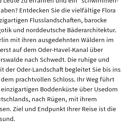
d Leute zu er­fah­ren und ein "schwim­men­
a­ben? Ent­decken Sie die viel­fäl­tige Flora
g­art­igen Fluss­land­schaf­ten, ba­rocke
go­tik und nord­deut­sche Bäder­arch­itektur.
rlin mit ihren ausge­dehnten Wäldern im
uerst auf dem Oder-Havel-Kanal über
rs­walde nach Schwedt. Die ruhige und
it der Oder-Land­schaft beglei­tet Sie bis ins
t dem pracht­vollen Schloss. Ihr Weg führt
r einzig­artigen Bodden­küste über Usedom
utsch­lands, nach Rügen, mit ihrem
sen. Ziel und End­punkt Ihrer Reise ist die
lsund.