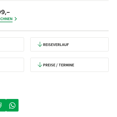
99,–
ECHNEN
REISEVERLAUF
PREISE / TERMINE
IN NEUEM TAB)
ÖFFNET IN NEUEM TAB)
(LINK ÖFFNET IN NEUEM TAB)