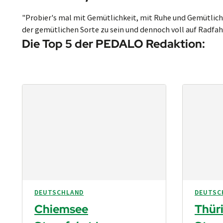
"Probier's mal mit Gemüt­lich­keit, mit Ruhe und Ge­müt­lich­
der ge­müt­li­chen Sor­te zu sein und den­noch voll auf Rad­fah­r
Die Top 5 der PEDALO Redaktion:
DEUTSCHLAND
DEUTSC
Chiemsee
Thür