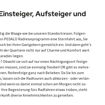
Ein­stei­ger, Auf­stei­ger und
ig die Waage wie bei un­se­ren Stand­ort­rei­sen. Fol­gen­
chen PEDALO Rad­rei­se­pro­gramm eine Stern­fahrt aus, Sie
 sich bei Ihren Gast­ge­bern ge­müt­lich ein. Und dann geht's
­wahl der Quar­tie­re nicht nur auf Charme und Kom­fort wert
­ra­dies liegen.
 Ob­wohl sie sich auf nur einen Näch­ti­gungs­ort fest­ge­
en müssen, sind sie ein­ma­lig fle­xi­bel! Oft gibt es meh­re­
­nen. Rei­hen­fol­ge ganz nach Be­lie­ben. Da Sie bis zum
 las­sen sich die Rad­tou­ren auch ab­kürzen - oder ver­län­
n. Und wenn es da­mit ein­mal schon am Mor­gen nicht so­
re Be­geis­te­rung fürs Rad­fah­ren et­was trü­ben, steht
kunft di­ver­se An­nehm­lich­kei­ten zu ge­nießen.