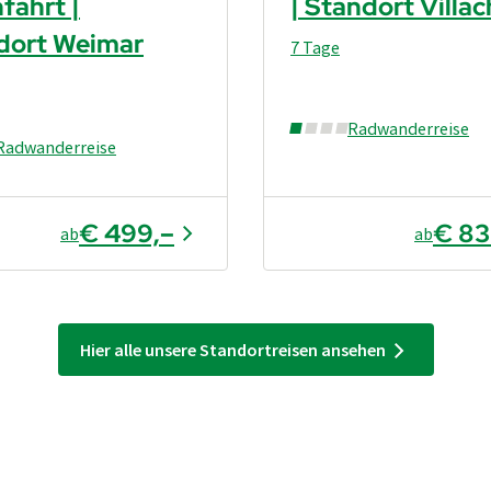
fahrt |
| Standort Villac
dort Weimar
7 Tage
Radwanderreise
Radwanderreise
€ 499,–
€ 83
ab
ab
Hier alle unsere Standortreisen ansehen