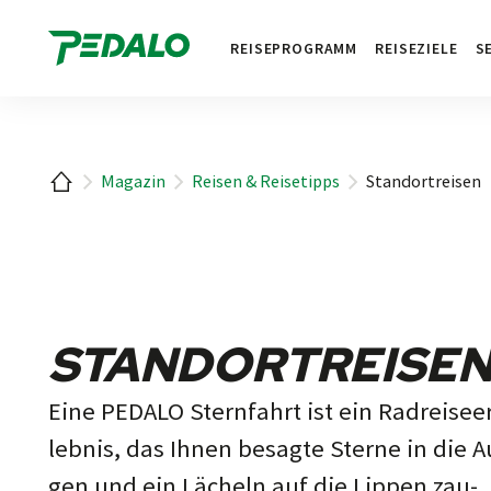
1
REISEPROGRAMM
REISEZIELE
S
Startseite
Magazin
Reisen & Reisetipps
Standortreisen
STANDORTREISE
Eine PEDALO Sternfahrt ist ein Rad­rei­se­e
leb­nis, das Ihnen be­sag­te Ster­ne in die A
gen und ein Lä­cheln auf die Lip­pen zau­