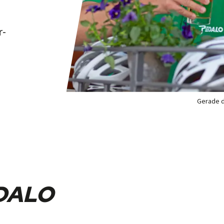
r­
Gerade di
EDALO