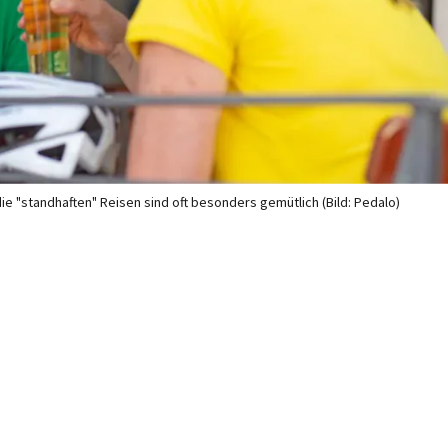
e "stand­haf­ten" Rei­sen sind oft be­son­ders ge­müt­lich (Bild: Pedalo)