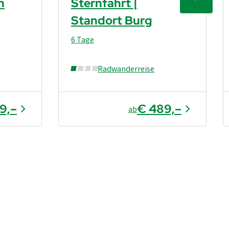
h
Sternfahrt |
Standort Burg
6 Tage
Radwanderreise
9,–
€ 489,–
ab