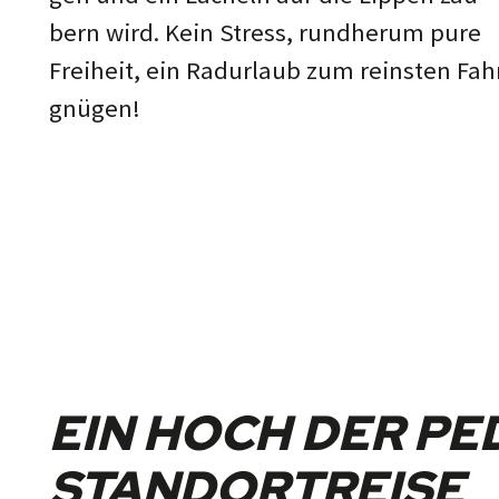
bern wird. Kein Stress, rund­he­rum pu­re
Frei­heit, ein Rad­ur­laub zum reins­ten Fah
gnügen!
EIN HOCH DER P
STANDORTREISE