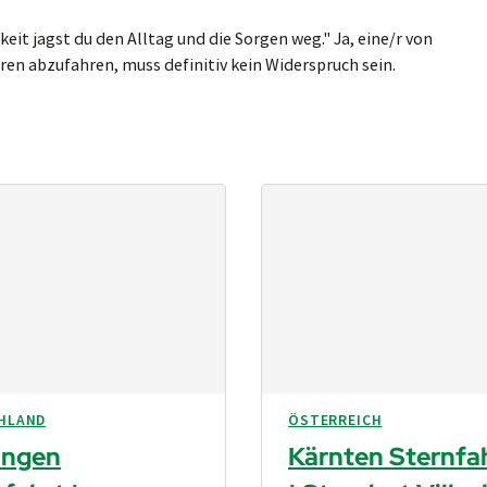
keit jagst du den All­tag und die Sor­gen weg." Ja, eine/r von
en ab­zu­fah­ren, muss de­fi­ni­tiv kein Wi­der­spruch sein.
HLAND
ÖSTERREICH
ingen
Kärnten Sternfa