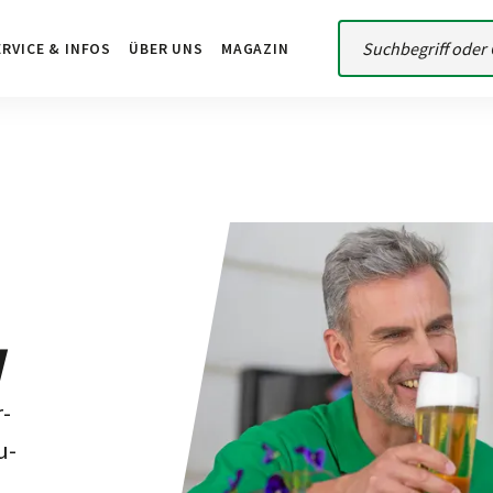
ERVICE & INFOS
ÜBER UNS
MAGAZIN
N
r­
u­