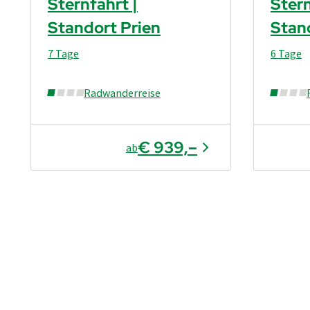
Sternfahrt |
Stern
Standort Prien
Stan
7 Tage
6 Tage
Radwanderreise
€ 939,–
ab