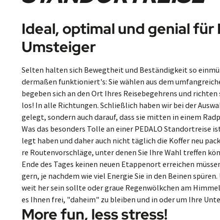
Ideal, opti­mal und ge­nial für 
Um­steiger
Selten halten sich Bewegt­heit und Be­stän­dig­keit so ein­mü­t
der­ma­ßen funk­ti­o­niert's: Sie wäh­len aus dem um­fang­rei­
be­ge­ben sich an den Ort Ihres Rei­se­be­geh­rens und rich­ten
los! In alle Rich­tun­gen. Schließ­lich ha­ben wir bei der Aus
ge­legt, son­dern auch da­rauf, dass sie mit­ten in einem Rad­pa
Was das besonders Tolle an einer PEDALO Stand­ort­rei­se ist?
legt ha­ben und da­her auch nicht täg­lich die Kof­fer neu pa­ck
re Rou­ten­vor­schlä­ge, unter de­nen Sie Ihre Wahl tref­fen kön
Ende des Ta­ges kei­nen neuen Etap­pen­ort er­rei­chen müs­sen,
gern, je nach­dem wie viel Ener­gie Sie in den Bei­nen spü­re
weit her sein sollte oder graue Re­gen­wölk­chen am Himmel Ih
es Ihnen frei, "da­heim" zu blei­ben und in oder um Ihre Un­ter­
More fun, less stress!